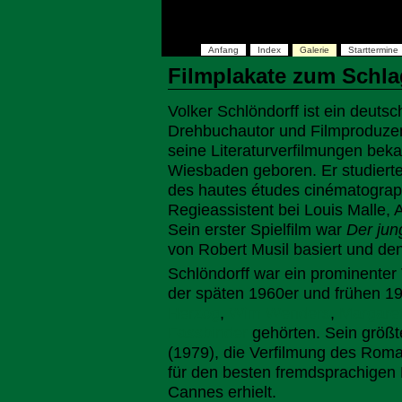
Anfang
Index
Galerie
Starttermine
Filmplakate zum Schla
Volker Schlöndorff ist ein deutsc
Drehbuchautor und Filmproduzent
seine Literaturverfilmungen beka
Wiesbaden geboren. Er studierte 
des hautes études cinématograph
Regieassistent bei Louis Malle, 
Sein erster Spielfilm war
Der jun
von Robert Musil basiert und d
Schlöndorff war ein prominenter
der späten 1960er und frühen 1
Herzog
,
Wim Wenders
,
Margaret
Fassbinder
gehörten. Sein größt
(1979), die Verfilmung des Rom
für den besten fremdsprachigen 
Cannes erhielt.