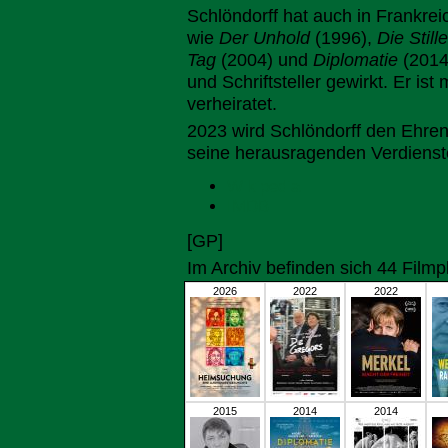
Schlöndorff hat auch in Frankre
wie
Der Unhold
(1996),
Die Stil
Tag
(2004) und
Diplomatie
(2014)
und Schriftsteller gewirkt. Er ist
verheiratet.
2023 wird Schlöndorff den Ehre
seine herausragenden Verdienst
Wikipedia
IMDB
[GP]
Im Archiv befinden sich 44 Film
2026
2022
2022
2015
2014
2014