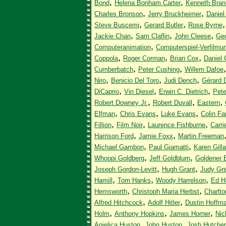
,
,
Bond
Helena Bonham Carter
Kenneth Bran
,
,
Charles Bronson
Jerry Bruckheimer
Daniel
,
,
Steve Buscemi
Gerard Butler
Rose Byrne
,
,
,
Jackie Chan
Sam Claflin
John Cleese
Geo
,
Computeranimation
Computerspiel-Verfilmu
,
,
,
Coppola
Roger Corman
Brian Cox
Daniel 
,
,
Cumberbatch
Peter Cushing
Willem Dafoe
,
,
,
Niro
Benicio Del Toro
Judi Dench
Gérard 
,
,
,
DiCaprio
Vin Diesel
Erwin C. Dietrich
Pete
,
,
,
Robert Downey Jr.
Robert Duvall
Eastern
,
,
,
Elfman
Chris Evans
Luke Evans
Colin Far
,
,
,
Fillion
Film Noir
Laurence Fishburne
Carri
,
,
Harrison Ford
Jamie Foxx
Martin Freeman
,
,
Michael Gambon
Paul Giamatti
Karen Gill
,
,
Whoopi Goldberg
Jeff Goldblum
Goldener B
,
,
Joseph Gordon-Levitt
Hugh Grant
Judy Gr
,
,
,
Hamill
Tom Hanks
Woody Harrelson
Ed Ha
,
,
Hemsworth
Christoph Maria Herbst
Charlt
,
,
Alfred Hitchcock
Adolf Hitler
Dustin Hoffm
,
,
,
Holm
Anthony Hopkins
James Horner
Nic
,
,
Anjelica Huston
John Huston
Josh Hutche