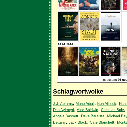
26.07.2026
Insgesamt
26 neu
Schlagwortwolke
,
,
,
J.J. Abrams
Mario Adorf
Ben Affleck
Hans
,
,
,
Dan Aykroyd
Alec Baldwin
Christian Bale
,
,
Angela Bassett
Dave Bautista
Michael Ba
,
,
,
Bettany
Jack Black
Cate Blanchett
Moritz