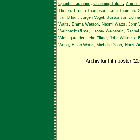
,
,
Quentin Tarantino
Channing Tatum
Aaron T
,
,
,
Theron
Emma Thompson
Uma Thurman
,
,
Karl Urban
Jürgen Vogel
Justus von Dohná
,
,
,
Waltz
Emma Watson
Naomi Watts
John 
,
,
Weihnachtsfilme
Harvey Weinstein
Rachel
,
,
Wichtigste deutsche Filme
John Williams
B
,
,
,
Wong
Elijah Wood
Michelle Yeoh
Hans Z
Archiv für Filmposter (2