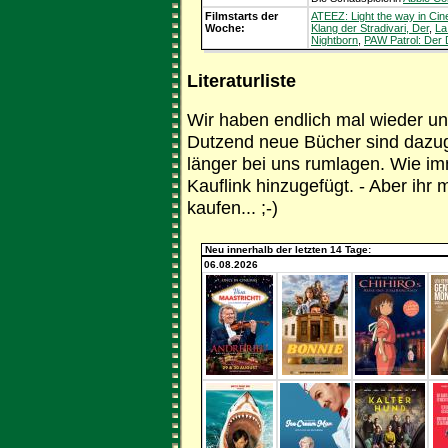
Filmstarts der
ATEEZ: Light the way in Ci
Woche:
Klang der Stradivari, Der
,
La
Nightborn
,
PAW Patrol: Der 
Literaturliste
Wir haben endlich mal wieder u
Dutzend neue Bücher sind dazu
länger bei uns rumlagen. Wie im
Kauflink hinzugefügt. - Aber ihr 
kaufen... ;-)
Neu innerhalb der letzten 14 Tage:
06.08.2026