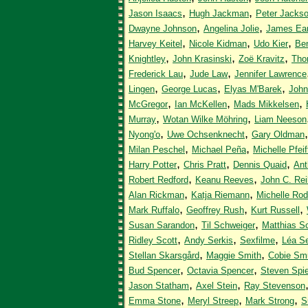
,
,
Jason Isaacs
Hugh Jackman
Peter Jacks
,
,
Dwayne Johnson
Angelina Jolie
James Ear
,
,
,
Harvey Keitel
Nicole Kidman
Udo Kier
Be
,
,
,
Knightley
John Krasinski
Zoë Kravitz
Tho
,
,
Frederick Lau
Jude Law
Jennifer Lawrence
,
,
,
Lingen
George Lucas
Elyas M'Barek
John
,
,
,
McGregor
Ian McKellen
Mads Mikkelsen
,
,
Murray
Wotan Wilke Möhring
Liam Neeson
,
,
Nyong'o
Uwe Ochsenknecht
Gary Oldman
,
,
Milan Peschel
Michael Peña
Michelle Pfeif
,
,
,
Harry Potter
Chris Pratt
Dennis Quaid
Ant
,
,
Robert Redford
Keanu Reeves
John C. Rei
,
,
Alan Rickman
Katja Riemann
Michelle Rod
,
,
,
Mark Ruffalo
Geoffrey Rush
Kurt Russell
,
,
Susan Sarandon
Til Schweiger
Matthias S
,
,
,
Ridley Scott
Andy Serkis
Sexfilme
Léa S
,
,
Stellan Skarsgård
Maggie Smith
Cobie Sm
,
,
Bud Spencer
Octavia Spencer
Steven Spie
,
,
Jason Statham
Axel Stein
Ray Stevenson
,
,
,
Emma Stone
Meryl Streep
Mark Strong
S