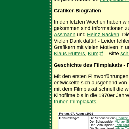
Grafiker-Biografien
In den letzten Wochen haben wi
gekommen sind Informationen 
Assmann
und
Heinz Nacken
. Di
Vielen Dank dafür! - Leider feh
Grafikern mit vielen Motiven in 
Klaus Rütters
,
Kumpf
... Bitte
sch
Geschichte des Filmplakats - 
Mit den ersten Filmvorführungen 
entwickelte sich ausgehend von 
mit dem Filmplakat schnell die 
Kinofilme bis in die 1970er Jahre.
frühen Filmplakats
.
Freitag, 07. August 2026
Geburtstage:
Die Schauspielerin
Charlize
Der Schauspieler
Michael S
Der Schauspieler
Fahri Yar
Die Schauspielerin
Abbie Co