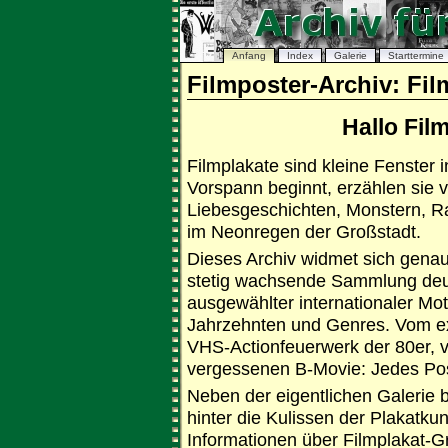
Anfang
Index
Galerie
Starttermine
Filmposter-Archiv: Fi
Hallo Fil
Filmplakate sind kleine Fenster 
Vorspann beginnt, erzählen sie 
Liebesgeschichten, Monstern, R
im Neonregen der Großstadt.
Dieses Archiv widmet sich genau 
stetig wachsende Sammlung deut
ausgewählter internationaler Mot
Jahrzehnten und Genres. Vom ex
VHS-Actionfeuerwerk der 80er, 
vergessenen B-Movie: Jedes Post
Neben der eigentlichen Galerie b
hinter die Kulissen der Plakatkun
Informationen über Filmplakat-Gr