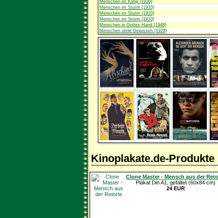
Menschen im Käfig (1930)
Menschen im Sturm (1933)
Menschen im Sturm (1933)
Menschen im Sturm (1933)
Menschen in Gottes Hand (1948)
Menschen ohne Gewissen (1928)
Kinoplakate.de-Produkte
Clone Master - Mensch aus der Reto
Plakat Din A1, gefaltet (60x84 cm)
24 EUR