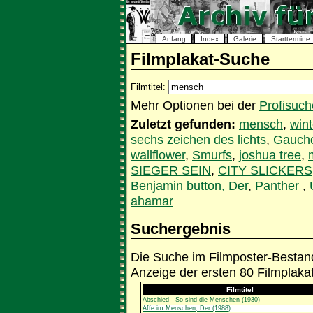
Anfang
Index
Galerie
Starttermine
Filmplakat-Suche
Filmtitel:
Mehr Optionen bei der
Profisuch
Zuletzt gefunden:
mensch
,
win
sechs zeichen des lichts
,
Gauch
wallflower
,
Smurfs
,
joshua tree
,
SIEGER SEIN
,
CITY SLICKERS
Benjamin button, Der
,
Panther
,
ahamar
Suchergebnis
Die Suche im Filmposter-Bestand
Anzeige der ersten 80 Filmplaka
Filmtitel
Abschied - So sind die Menschen (1930)
Affe im Menschen, Der (1988)