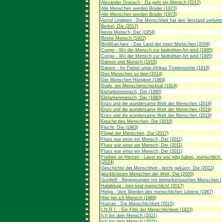
Alexander Granach - Da geht ein Mensch (2012)
Alle Menschen werden Brüder (1973)
Alle Menschen werden Brüder (1973)
Astrid Lindgren - Die Menschheit hat den Verstand verlore
Berkel, Die (2017)
beste Mensch, Der (1954)
Bestie Mensch (1922)
BirdWatchers - Das Land der roten Menschen (2008)
Congo - Wo der Mensch zur bedrohten Art wird (1995)
Congo - Wo der Mensch zur bedrohten Art wird (1995)
Dämon und Mensch (1915)
Darwin - Im Fieber unter Afrikas Tropensonne (1919)
Den Menschen so fern (2014)
Der Menschen Hörigkeit (1964)
Dudu, ein Menschenschicksal (1924)
Elefantenmensch, Der (1980)
Elefantenmensch, Der (1980)
Enzo und die wundersame Welt der Menschen (2019)
Enzo und die wundersame Welt der Menschen (2019)
Enzo und die wundersame Welt der Menschen (2019)
Epoche des Menschen, Die (2018)
Flucht, Die (1963)
Flügel der Menschen, Die (2017)
Fluss war einst ein Mensch, Der (2011)
Fluss war einst ein Mensch, Der (2011)
Fluss war einst ein Mensch, Der (2011)
Freiheit im Herzen - Lasst es uns eilig haben, menschlich 
(2024)
Geschichte der Menschheit - leicht gekürzt, Die (2022)
glücklichsten Menschen der Welt, Die (2005)
Gurdjeff - Begegnungen mit bemerkenswerten Menschen (
Halaleluja - Iren sind menschlich! (2017)
Helga - Vom Werden des menschlichen Lebens (1967)
Hier bin ich Mensch (1969)
Human - Die Menschlichkeit (2015)
I.N.R.I. - Ein Film der Menschlichkeit (1923)
Ich bin dein Mensch (2021)
Ich bin dein Mensch (2021)