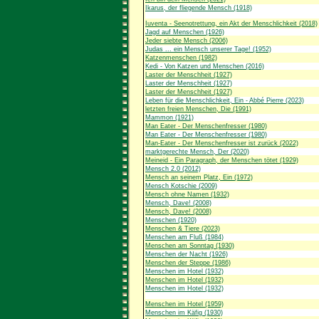
Ikarus, der fliegende Mensch (1918)
Iuventa - Seenotrettung, ein Akt der Menschlichkeit (2018)
Jagd auf Menschen (1926)
Jeder siebte Mensch (2006)
Judas ... ein Mensch unserer Tage! (1952)
Katzenmenschen (1982)
Kedi - Von Katzen und Menschen (2016)
Laster der Menschheit (1927)
Laster der Menschheit (1927)
Laster der Menschheit (1927)
Leben für die Menschlichkeit, Ein - Abbé Pierre (2023)
letzten freien Menschen, Die (1991)
Mammon (1921)
Man Eater - Der Menschenfresser (1980)
Man Eater - Der Menschenfresser (1980)
Man-Eater - Der Menschenfresser ist zurück (2022)
marktgerechte Mensch, Der (2020)
Meineid - Ein Paragraph, der Menschen tötet (1929)
Mensch 2.0 (2012)
Mensch an seinem Platz, Ein (1972)
Mensch Kotschie (2009)
Mensch ohne Namen (1932)
Mensch, Dave! (2008)
Mensch, Dave! (2008)
Menschen (1920)
Menschen & Tiere (2023)
Menschen am Fluß (1984)
Menschen am Sonntag (1930)
Menschen der Nacht (1926)
Menschen der Steppe (1986)
Menschen im Hotel (1932)
Menschen im Hotel (1932)
Menschen im Hotel (1932)
Menschen im Hotel (1959)
Menschen im Käfig (1930)