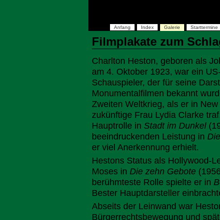
Anfang
Index
Galerie
Starttermine
Filmplakate zum Schla
Charlton Heston, geboren als Jo
am 4. Oktober 1923, war ein US
Schauspieler, der für seine Dars
Monumentalfilmen bekannt wurd
Zweiten Weltkrieg, als er in New
zukünftige Frau Lydia Clarke tra
Hauptrolle in
Stadt im Dunkel
(19
beeindruckenden Leistung in
Die
er viel Anerkennung erhielt.
Hestons Status als Hollywood-L
Moses in
Die zehn Gebote
(1956)
berühmteste Rolle spielte er in
B
Bester Hauptdarsteller einbracht
Abseits der Leinwand war Hesto
Bürgerrechtsbewegung und später