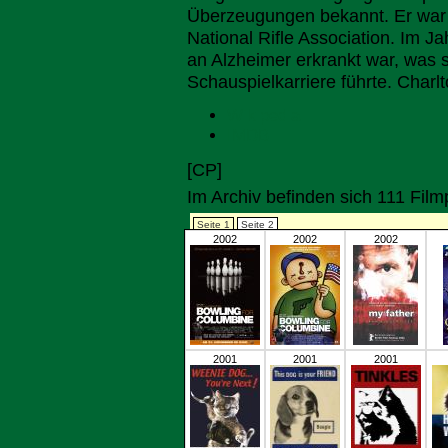
Überzeugungen bekannt. Er war 
National Rifle Association. Im J
an Alzheimer erkrankt war, was 
Schauspielkarriere führte. Charl
Wikipedia
IMDB
[CP]
Im Archiv befinden sich 111 Fil
Seite 1
Seite 2
2002
2002
2002
2001
2001
2001