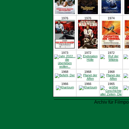
1976
1976
1974
1973
1972
1972
1968
1968
1968
1966
1966
1965
Archiv für Filmpo