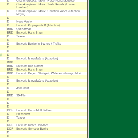
D
Charakterplakat; Motiv: Nora (Kiana Madeira)
D
Charakterplakat; Motiv: Trish Daniels (Louise
Lombard)
D
Charakterplakat; Motiv: Christian Vance (Stephen
Moyer)
D
D
Neue Version
D
Entwurf: Propaganda B (Adaption)
BRD
Querformat
BRD
Entwurf: Hans Braun
D
Teaser
D
D
Entwurf: Benjamin Seznec / Troïka
D
D
4)
D
D
Entwurf: Isaraufwärts (Adaption)
BRD
BRD
Entwurf: Rolf Goetze
BRD
Entwurf: Hans Braun
BRD
Entwurf: Degen, Stuttgart; Wideraufführungsplakat
D
D
Entwurf: Isaraufwärts (Adaption)
D
D
Jane nakt
D
BRD
3D-Film
D
D
D
DDR
Entwurf: Hans Adolf Baltzer
D
Presseheft
D
Teaser
D
DDR
Entwurf: Dieter Heindorff
DDR
Entwurf: Gerhardt Bunke
D
D