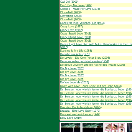
Call Girl (2009)
Can't Buy Me Love (1987)
Clarisse - Made For Love (1978)
Cloverfield (2008)
Cloverfield (2008)
Cloverfield (2008)
Concierge zum Verlieben, Ein (1993)
Crazy Love (1987)
Crazy Love (1987)
Crazy Stupid Love (2011)
Crazy Stupid Love (2011)
Crazy Stupid Love (2011)
Dance Fight Love Die: With Mikis Theodorakis On the Ro
(2017)
Dancing Is My Life (1988)
Danish Love Acts (1973)
De-Lovely - Die Cole Porter Story (2004)
Denn sie sollen getröstet werden (1951)
Detective Lovelorn und die Rache des Pharao (2002)
Die My Love (2025)
Die My Love (2025)
Die My Love (2025)
Die My Love (2025)
Do You Love Me (2025)
Down with Love - Zum Teufel mit der Liebe (2003)
Dr. Seltsam, oder wie ich lernte, die Bombe zu lieben (196
Dr. Seltsam, oder wie ich lernte, die Bombe zu lieben (196
Dr. Seltsam, oder wie ich lernte, die Bombe zu lieben (196
Dr. Seltsam, oder wie ich lernte, die Bombe zu lieben (196
Dr. Seltsam, oder wie ich lernte, die Bombe zu lieben (196
Dracula - Die Auferstehung (2025)
Dracula - Eine Love Story (1979)
Du warst nie berückender (1942)
Easy Love (2019)