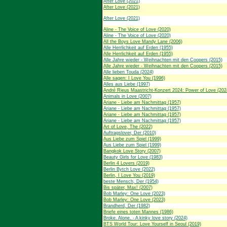
After Love (2021)
After Love (2021)
After Love (2021)
Aline - The Voice of Love (2020)
Aline - The Voice of Love (2020)
All the Boys Love Mandy Lane (2006)
Alle Herrlichkeit auf Erden (1955)
Alle Herrlichkeit auf Erden (1955)
Alle Jahre wieder - Weihnachten mit den Coopers (2015)
Alle Jahre wieder - Weihnachten mit den Coopers (2015)
Alle lieben Touda (2024)
Alle sagen: I Love You (1996)
Alles aus Liebe (1997)
André Rieus Maastricht-Konzert 2024: Power of Love (202
Animals in Love (2007)
Ariane - Liebe am Nachmittag (1957)
Ariane - Liebe am Nachmittag (1957)
Ariane - Liebe am Nachmittag (1957)
Ariane - Liebe am Nachmittag (1957)
Art of Love, The (2022)
Auftragslover, Der (2010)
Aus Liebe zum Spiel (1999)
Aus Liebe zum Spiel (1999)
Bangkok Love Story (2007)
Beauty Girls for Love (1983)
Berlin 4 Lovers (2019)
Berlin Bytch Love (2022)
Berlin, I Love You (2019)
beste Mensch, Der (1954)
Bis später, Max! (2007)
Bob Marley: One Love (2023)
Bob Marley: One Love (2023)
Brandherd, Der (1982)
Briefe eines toten Mannes (1986)
Broke. Alone. - A kinky love story (2024)
BTS World Tour: Love Yourself in Seoul (2019)