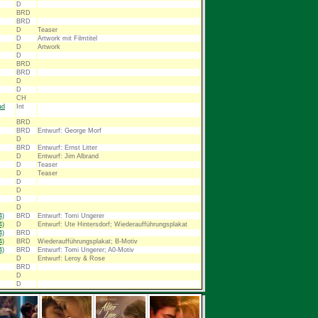
D
BRD
BRD
D
Teaser
D
Artwork mit Filmtitel
D
Artwork
D
BRD
BRD
D
D
CH
ad
Int
BRD
BRD
Entwurf: George Morf
D
BRD
Entwurf: Ernst Litter
D
Entwurf: Jim Albrand
D
Teaser
D
Teaser
D
D
D
D
4)
BRD
Entwurf: Tomi Ungerer
4)
D
Entwurf: Ute Hintersdorf; Wiederaufführungsplakat
4)
BRD
4)
BRD
Wiederaufführungsplakat; B-Motiv
4)
BRD
Entwurf: Tomi Ungerer; A0-Motiv
D
Entwurf: Leroy & Rose
BRD
D
D