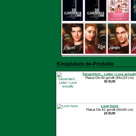
Kinoplakate.de-Produkte
Tatsächlich... Liebe / Love actuall
Plakat Din A0 gerollt (84x119 cm)
30 EUR
Love hurts
Plakat Din A1 gerollt (60x84 cm)
24 EUR