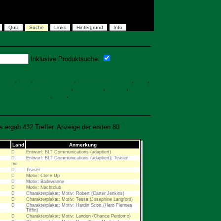
Quiz
Suche
Links
Hintergrund
Info
Inklusive Produktsuche:
trabbi
,
rolls
,
Horror Picture
,
hochzeiten und ein
,
anja
,
ckte Geschichte der Welt
,
doctor zhi
,
rise up
,
Kühe sind los, Die
,
kauf
,
hugo c
 ergab 432 Treffer. Anzeige der ersten 80
Land
Anmerkung
D
Entwurf: BLT Communications (adaptiert)
D
Entwurf: BLT Communications (adaptiert); Teaser
Int
D
Teaser
D
Motiv: Close Up
D
Motiv: Badewanne
D
Motiv: Nachtclub
D
Charakterplakat; Motiv: Robert (Carter Jenkins)
D
Charakterplakat; Motiv: Tessa (Josephine Langford)
D
Charakterplakat; Motiv: Hardin Scott (Hero Fiennes
Tiffin)
D
Charakterplakat; Motiv: Landon (Chance Perdomo)