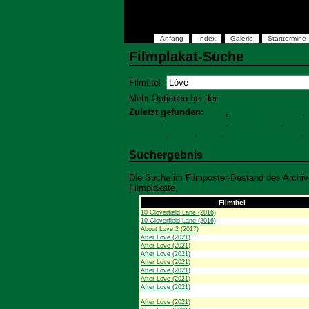
Anfang
Index
Galerie
Starttermine
Filmplakat-Suche
Filmtitel:
Mehr Optionen bei der
Profisuche
Zuletzt gefunden:
Lóve
,
24 Stunden Angst
,
Remedy
,
eiskalt serviert
,
kurzer proze
,
Verrü
OLIVER
,
manor
,
Coup
,
American werewolf
,
Suchergebnis
Die Suche im Filmposter-Bestand des Archivs
Filmplakate.
Filmtitel
10 Cloverfield Lane (2016)
10 Cloverfield Lane (2016)
About Love 2 (2017)
After Love (2021)
After Love (2021)
After Love (2021)
After Love (2021)
After Love (2021)
After Love (2021)
After Love (2021)
After Love (2021)