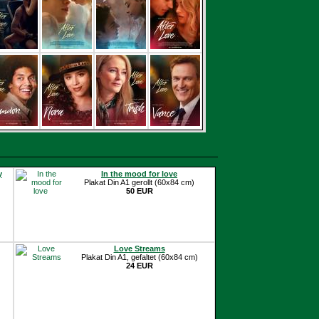
y
In the mood for love
Plakat Din A1 gerollt (60x84 cm)
50 EUR
Love Streams
Plakat Din A1, gefaltet (60x84 cm)
24 EUR