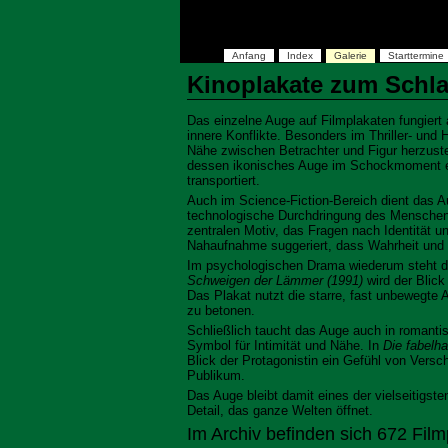
Anfang
Index
Galerie
Starttermine
Kinoplakate zum Schl
Das einzelne Auge auf Filmplakaten fungiert
innere Konflikte. Besonders im Thriller‑ und 
Nähe zwischen Betrachter und Figur herzustel
dessen ikonisches Auge im Schockmoment e
transportiert.
Auch im Science-Fiction-Bereich dient das 
technologische Durchdringung des Menschen
zentralen Motiv, das Fragen nach Identität u
Nahaufnahme suggeriert, dass Wahrheit und 
Im psychologischen Drama wiederum steht das
Schweigen der Lämmer (1991)
wird der Blick
Das Plakat nutzt die starre, fast unbewegte 
zu betonen.
Schließlich taucht das Auge auch in romantis
Symbol für Intimität und Nähe. In
Die fabelha
Blick der Protagonistin ein Gefühl von Vers
Publikum.
Das Auge bleibt damit eines der vielseitigste
Detail, das ganze Welten öffnet.
Im Archiv befinden sich 672 Fi