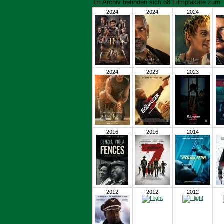
Im Archiv befinden sich 68 Filmplakate zu
2024
2024
2024
2024
2023
2023
2016
2016
2014
2012
2012
2012