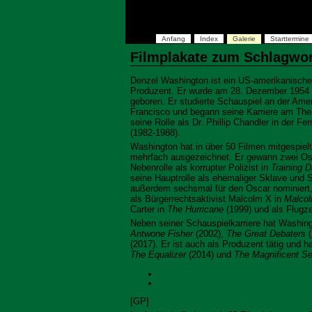
Anfang
Index
Galerie
Starttermine
Filmplakate zum Schlagwo
Denzel Washington ist ein US-amerikanische
Produzent. Er wurde am 28. Dezember 1954 
geboren. Er studierte Schauspiel an der Ame
Francisco und begann seine Karriere am The
seine Rolle als Dr. Phillip Chandler in der F
(1982-1988).
Washington hat in über 50 Filmen mitgespiel
mehrfach ausgezeichnet. Er gewann zwei Osc
Nebenrolle als korrupter Polizist in
Training 
seine Hauptrolle als ehemaliger Sklave und 
außerdem sechsmal für den Oscar nominiert, 
als Bürgerrechtsaktivist Malcolm X in
Malco
Carter in
The Hurricane
(1999) und als Flugze
Neben seiner Schauspielkarriere hat Washingt
Antwone Fisher
(2002),
The Great Debaters
(
(2017). Er ist auch als Produzent tätig und 
The Equalizer
(2014) und
The Magnificent S
Wikipedia
IMDB
[GP]