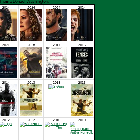
m Thema Denzel Washington:
2024
2024
2024
2024
2021
2018
2017
2016
2014
2013
2013
2013
2012
2012
2010
2010