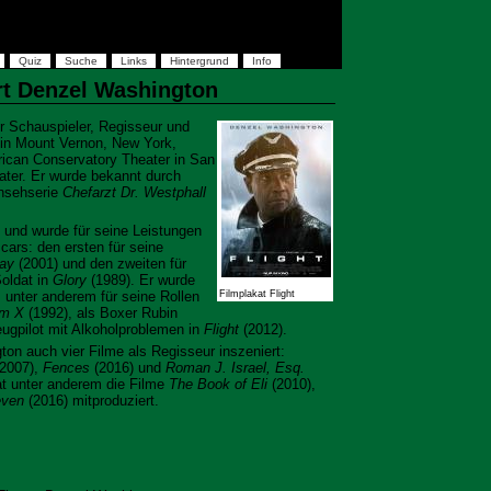
Quiz
Suche
Links
Hintergrund
Info
rt Denzel Washington
r Schauspieler, Regisseur und
in Mount Vernon, New York,
rican Conservatory Theater in San
ater. Er wurde bekannt durch
ernsehserie
Chefarzt Dr. Westphall
t und wurde für seine Leistungen
ars: den ersten für seine
Day
(2001) und den zweiten für
Soldat in
Glory
(1989). Er wurde
unter anderem für seine Rollen
Filmplakat Flight
lm X
(1992), als Boxer Rubin
ugpilot mit Alkoholproblemen in
Flight
(2012).
on auch vier Filme als Regisseur inszeniert:
2007),
Fences
(2016) und
Roman J. Israel, Esq.
hat unter anderem die Filme
The Book of Eli
(2010),
even
(2016) mitproduziert.