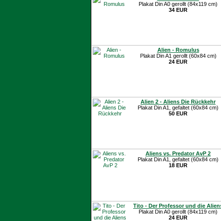
Plakat Din A0 gerollt (84x119 cm)
34 EUR
Alien - Romulus
Plakat Din A1 gerollt (60x84 cm)
24 EUR
Alien 2 - Aliens Die Rückkehr
Plakat Din A1, gefaltet (60x84 cm)
50 EUR
Aliens vs. Predator AvP 2
Plakat Din A1, gefaltet (60x84 cm)
18 EUR
Tito - Der Professor und die Alien
Plakat Din A0 gerollt (84x119 cm)
24 EUR