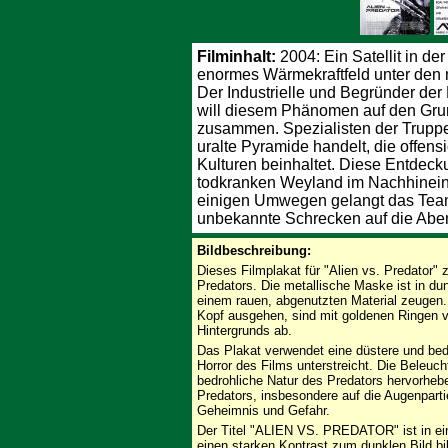
Filminhalt:
2004: Ein Satellit in d
enormes Wärmekraftfeld unter den m
Der Industrielle und Begründer de
will diesem Phänomen auf den Grun
zusammen. Spezialisten der Truppe
uralte Pyramide handelt, die offens
Kulturen beinhaltet. Diese Entdec
todkranken Weyland im Nachhinein
einigen Umwegen gelangt das Team
unbekannte Schrecken auf die Aben
Bildbeschreibung:
Dieses Filmplakat für "Alien vs. Predator"
Predators. Die metallische Maske ist in dun
einem rauen, abgenutzten Material zeugen.
Kopf ausgehen, sind mit goldenen Ringen v
Hintergrunds ab.
Das Plakat verwendet eine düstere und bed
Horror des Films unterstreicht. Die Beleucht
bedrohliche Natur des Predators hervorheb
Predators, insbesondere auf die Augenpartie
Geheimnis und Gefahr.
Der Titel "ALIEN VS. PREDATOR" ist in ein
einen starken Kontrast zum dunklen Bild b