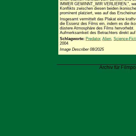
IMMER GEWINNT_WIR VERLIEREN.", was auf
Konflikts zwischen diesen beiden ikonische
prominent platziert, was auf das Erscheinu
Insgesamt vermittelt das Plakat eine kraft
die Essenz des Films ein, indem es die ik
düstere Atmosphäre des Films hervorhebt. D
Aufmerksamkeit des Betrachters direkt auf 
Schlagworte:
Predator
,
Alien
,
Science-Fict
2004
Image Describer 08/2025
Archiv für Filmpo