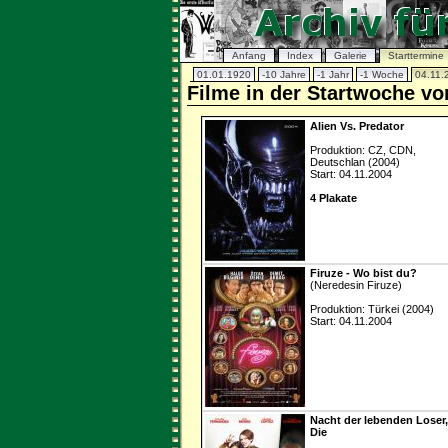
Anfang
Index
Galerie
Starttermine
01.01.1920
-10 Jahre
-1 Jahr
-1 Woche
04.11.
Filme in der Startwoche v
Alien Vs. Predator
Produktion: CZ, CDN,
Deutschlan (2004)
Start: 04.11.2004
4 Plakate
Firuze - Wo bist du?
(Neredesin Firuze)
Produktion: Türkei (2004)
Start: 04.11.2004
Nacht der lebenden Loser,
Die