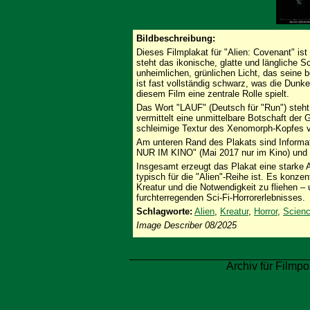
Bildbeschreibung:
Dieses Filmplakat für "Alien: Covenant" is
steht das ikonische, glatte und längliche 
unheimlichen, grünlichen Licht, das seine b
ist fast vollständig schwarz, was die Dunk
diesem Film eine zentrale Rolle spielt.
Das Wort "LAUF" (Deutsch für "Run") steh
vermittelt eine unmittelbare Botschaft der
schleimige Textur des Xenomorph-Kopfes v
Am unteren Rand des Plakats sind Inform
NUR IM KINO" (Mai 2017 nur im Kino) und 
Insgesamt erzeugt das Plakat eine starke 
typisch für die "Alien"-Reihe ist. Es konzen
Kreatur und die Notwendigkeit zu fliehen –
furchterregenden Sci-Fi-Horrorerlebnisses.
Schlagworte:
Alien
,
Kreatur
,
Horror
,
Scienc
Image Describer 08/2025
Archiv für Filmpo