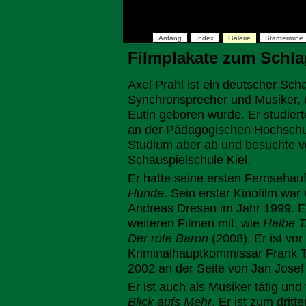
Anfang
Index
Galerie
Starttermine
Filmplakate zum Schla
Axel Prahl ist ein deutscher Scha
Synchronsprecher und Musiker, 
Eutin geboren wurde. Er studier
an der Pädagogischen Hochschul
Studium aber ab und besuchte v
Schauspielschule Kiel.
Er hatte seine ersten Fernsehauf
Hunde
. Sein erster Kinofilm war
Andreas Dresen im Jahr 1999. Er 
weiteren Filmen mit, wie
Halbe T
Der rote Baron
(2008). Er ist vor
Kriminalhauptkommissar Frank Th
2002 an der Seite von Jan Josef L
Er ist auch als Musiker tätig und
Blick aufs Mehr
. Er ist zum dritt