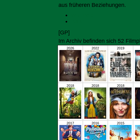
aus früheren Beziehungen.
Wikipedia
IMDB
[GP]
Im Archiv befinden sich 52 Film
2026
2022
2019
2018
2018
2018
2017
2016
2015