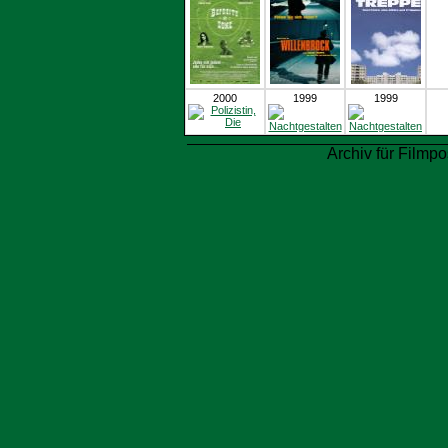
2000
1999
1999
Archiv für Filmpo