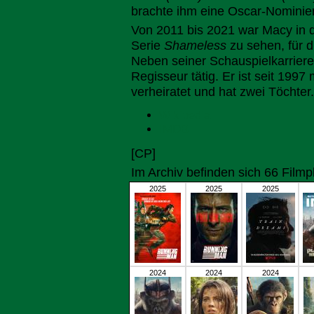
brachte ihm eine Oscar-Nominier
Von 2011 bis 2021 war Macy in d
Serie
Shameless
zu sehen, für 
Neben seiner Schauspielkarriere
Regisseur tätig. Er ist seit 1997
verheiratet und hat zwei Töchter.
Wikipedia
IMDB
[CP]
Im Archiv befinden sich 66 Film
2025
2025
2025
2024
2024
2024