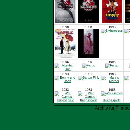
1998
1998
1998
1996
1996
1996
1993
1991
1988
1983
1983
1983
Archiv für Filmpo