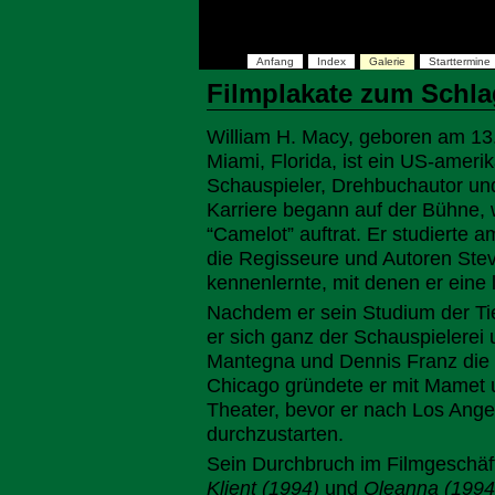
Anfang
Index
Galerie
Starttermine
Filmplakate zum Schla
William H. Macy, geboren am 13
Miami, Florida, ist ein US-ameri
Schauspieler, Drehbuchautor un
Karriere begann auf der Bühne, 
“Camelot” auftrat. Er studierte 
die Regisseure und Autoren St
kennenlernte, mit denen er eine
Nachdem er sein Studium der Ti
er sich ganz der Schauspielere
Mantegna und Dennis Franz die 
Chicago gründete er mit Mamet 
Theater, bevor er nach Los Ange
durchzustarten.
Sein Durchbruch im Filmgeschäft
Klient (1994)
und
Oleanna (1994