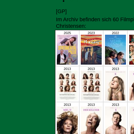
IMDB
[GP]
Im Archiv befinden sich 60 Fil
Christensen:
2025
2023
2022
2013
2013
2013
2013
2013
2013