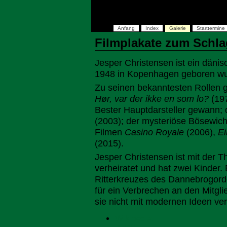
Anfang
Index
Galerie
Starttermine
Filmplakate zum Schla
Jesper Christensen ist ein dänis
1948 in Kopenhagen geboren wu
Zu seinen bekanntesten Rollen g
Hør, var der ikke en som lo?
(197
Bester Hauptdarsteller gewann; 
(2003); der mysteriöse Bösewic
Filmen
Casino Royale
(2006),
Ei
(2015).
Jesper Christensen ist mit der T
verheiratet und hat zwei Kinder
Ritterkreuzes des Dannebrogorde
für ein Verbrechen an den Mitgli
sie nicht mit modernen Ideen ver
Wikipedia