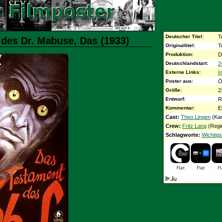
Deutscher Titel:
T
 des Dr. Mabuse, Das (1933)
Originaltitel:
T
Produktion:
D
Deutschlandstart:
2
Externe Links:
I
Poster aus:
Ö
Größe:
2
Entwurf:
R
Kommentar:
E
Cast:
Theo Lingen
(Kar
Crew:
Fritz Lang
(Regi
Schlagworte:
Wichtigs