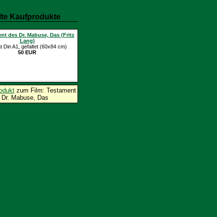
te Kaufprodukte
nt des Dr. Mabuse, Das (Fritz
Lang)
t Din A1, gefaltet (60x84 cm)
50 EUR
odukt
zum Film: Testament
 Dr. Mabuse, Das