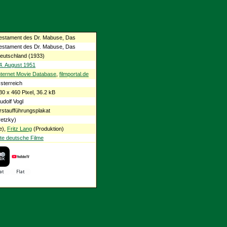
estament des Dr. Mabuse, Das
estament des Dr. Mabuse, Das
eutschland (1933)
4. August 1951
nternet Movie Database
,
filmportal.de
sterreich
30 x 460 Pixel, 36.2 kB
udolf Vogl
rstaufführungsplakat
etzky)
e),
Fritz Lang
(Produktion)
te deutsche Filme