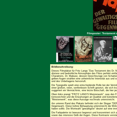
Filmposter: Testament d
Bildbeschreibung:
Dieses Filmplakat für Fritz Langs "Das Testament des Dr. M
düstere und bedrohliche Atmosphäre des Films perfekt einfän
Charakters, Dr. Mabuse, dessen Gesichtszüge von Schatten
gelben Augen strahlen eine unheimliche Intensität aus und s
und des Unbehagens hervorruft.
Die Typografie spielt eine entscheidende Rolle bei der Vermi
einer großen, roten, serifenlosen Schrift gesetzt, die sich 
suggeriert ein Vermächtnis, eine letzte Botschaft, die hier j
Oben links prangt "FRITZ LANG'S Meisterwerk", was den F
kennzeichnet und die Erwartungen an Qualität und künstlerisc
"Meisterwerk", was diese Aussage nochmals unterstreicht.
Am unteren Rand des Plakats befindet sich der Slogan
Gegenwart). Diese kühne Behauptung unterstreicht die Wirkun
haben sollte. Die Wortwahl "gewaltigste" deutet auf eine imme
Die Farbpalette ist bewusst begrenzt und konzentriert sich
sowie das intensive Gelb der Augen. Diese Kontraste verst