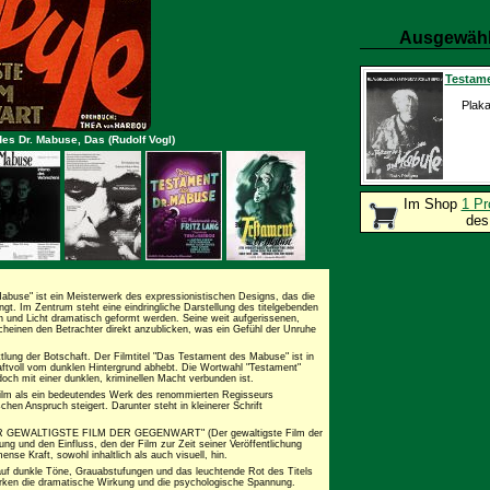
Ausgewähl
Testame
Plaka
es Dr. Mabuse, Das (Rudolf Vogl)
Im Shop
1 Pr
des
abuse" ist ein Meisterwerk des expressionistischen Designs, das die
gt. Im Zentrum steht eine eindringliche Darstellung des titelgebenden
 und Licht dramatisch geformt werden. Seine weit aufgerissenen,
cheinen den Betrachter direkt anzublicken, was ein Gefühl der Unruhe
ttlung der Botschaft. Der Filmtitel "Das Testament des Mabuse" ist in
kraftvoll vom dunklen Hintergrund abhebt. Die Wortwahl "Testament"
edoch mit einer dunklen, kriminellen Macht verbunden ist.
ilm als ein bedeutendes Werk des renommierten Regisseurs
hen Anspruch steigert. Darunter steht in kleinerer Schrift
 "DER GEWALTIGSTE FILM DER GEGENWART" (Der gewaltigste Film der
g und den Einfluss, den der Film zur Zeit seiner Veröffentlichung
nse Kraft, sowohl inhaltlich als auch visuell, hin.
 auf dunkle Töne, Grauabstufungen und das leuchtende Rot des Titels
ärken die dramatische Wirkung und die psychologische Spannung.