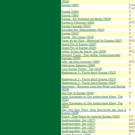
(2014)
Europa (1991)
Däne
Fran
Europa (1991)
D
Europa (1991)
D
Europa - Ein Kontinent als Beute (2016)
D
Europa in Flammen (1961)
BRD
Europa Passage (2022)
D
Europäisches Sklavenleben (1912)
D
Europe (2022)
D
Europe, She Loves (2016)
Int
Feuer an der Ruhr - Werkstatt für Europa (1957)
BRD
Grand Prix of Europe (2025)
D
Grand Prix of Europe (2025)
D
größte Schau der Nacht, Die (1958)
BRD
Henners Traum - Das größte Tourismusprojekt
D
Europas (2008)
Hilfe, die Amis kommen (1985)
BRD
Hitlerjunge Salomon (1990)
D
Love Europe Project, The (2019)
D
Madagascar 3 - Flucht durch Europa (2012)
D
Madagascar 3 - Flucht durch Europa (2012)
D
Madagascar 3 - Flucht durch Europa (2012)
D
Mannheim - Neurosen zwischen Rhein und Neckar
D
(2016)
One Day in Europe (2004)
D
Other Europeans in: Der zerbrochene Klang, The
D
(2011)
Other Europeans in: Der zerbrochene Klang, The
D
(2011)
Play Your Own Thing - Eine Geschichte des Jazz in
D
Europa (2006)
Ruäch - Eine Reise ins jenische Europa (2022)
CH
Stadtneurotiker, Der (1977)
BRD
Stadtneurotiker, Der (1977)
BRD
Stadtneurotiker, Der (1977)
BRD
Stadtneurotiker, Der (1977)
BRD
Töchter Europas (2026)
D