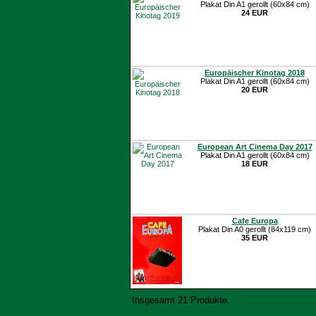
Plakat Din A1 gerollt (60x84 cm)
24 EUR
Europäischer Kinotag 2018
Plakat Din A1 gerollt (60x84 cm)
20 EUR
European Art Cinema Day 2017
Plakat Din A1 gerollt (60x84 cm)
18 EUR
Cafe Europa
Plakat Din A0 gerollt (84x119 cm)
35 EUR
Insgesamt 21 Produkte.
Die ersten 50 anzei