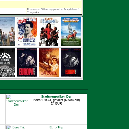
Phantasus; What happened to Magdalene J.;
Tunguska
Stadtneurotiker, Der
Plakat Din A1, gefaltet (60x84 cm)
24 EUR
Euro Trip