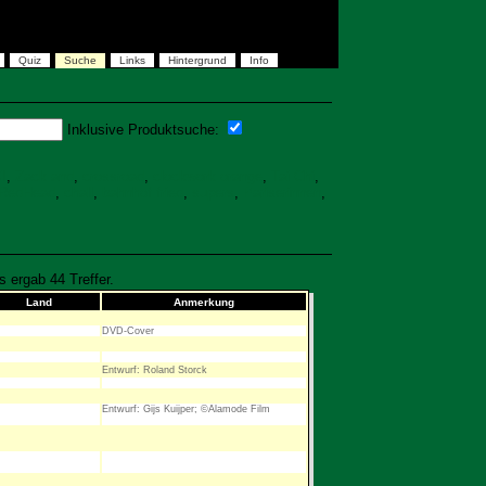
Quiz
Suche
Links
Hintergrund
Info
Inklusive Produktsuche:
I
,
Zack and
,
crossroad
,
clockwork orange
,
Tai Chi
,
RedHead
,
chall
,
bahnhof fried
,
supers
,
Pariserinnen
,
 ergab 44 Treffer.
Land
Anmerkung
DVD-Cover
Entwurf: Roland Storck
Entwurf: Gijs Kuijper; ©Alamode Film