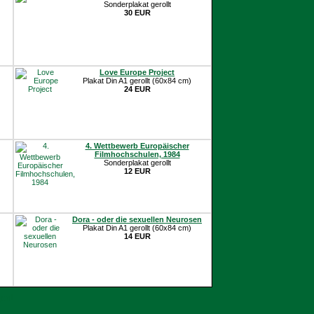
Sonderplakat gerollt
30 EUR
Love Europe Project
Plakat Din A1 gerollt (60x84 cm)
24 EUR
4. Wettbewerb Europäischer
Filmhochschulen, 1984
Sonderplakat gerollt
12 EUR
Dora - oder die sexuellen Neurosen
Plakat Din A1 gerollt (60x84 cm)
14 EUR
gen!