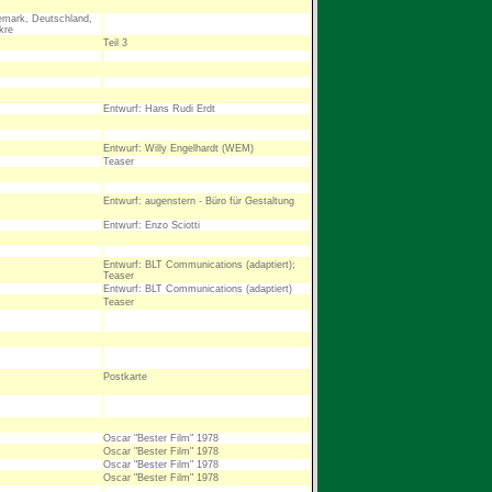
mark, Deutschland,
kre
Teil 3
Entwurf: Hans Rudi Erdt
Entwurf: Willy Engelhardt (WEM)
Teaser
Entwurf: augenstern - Büro für Gestaltung
Entwurf: Enzo Sciotti
Entwurf: BLT Communications (adaptiert);
Teaser
Entwurf: BLT Communications (adaptiert)
Teaser
Postkarte
Oscar "Bester Film" 1978
Oscar "Bester Film" 1978
Oscar "Bester Film" 1978
Oscar "Bester Film" 1978