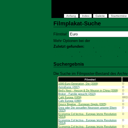
Anfang
Index
Galerie
Starttermine
Filmplakat-Suche
Filmtitel:
Mehr Optionen bei der
Profisuche
Zuletzt gefunden:
Euro
,
Jungle Shuffle
,
TAX
ungleiches paar
,
direction
,
papst franziskus
,
omniscient
,
bigA
,
Sandstern
,
my room
,
I.Q.
Suchergebnis
Die Suche im Filmposter-Bestand des Archivs
Filmtitel
1000-Euro-Generation, Die (2009)
D
AstroEuros (2007)
D
Bird's Nest - Herzog & De Meuron in China (2008)
D
Broker - Familie gesucht (2022)
D
Café Europa (1959)
BRD
Cafe Europa (1990)
D
Deuce Bigalow - European Gigolo (2005)
D
Dora oder Die sexuellen Neurosen unserer Eltern
D
(2015)
Economia Col·lectiva - Europas letzte Revolution
D
(2014)
Economia Col·lectiva - Europas letzte Revolution
D
(2014)
Economia Col·lectiva - Europas letzte Revolution
D