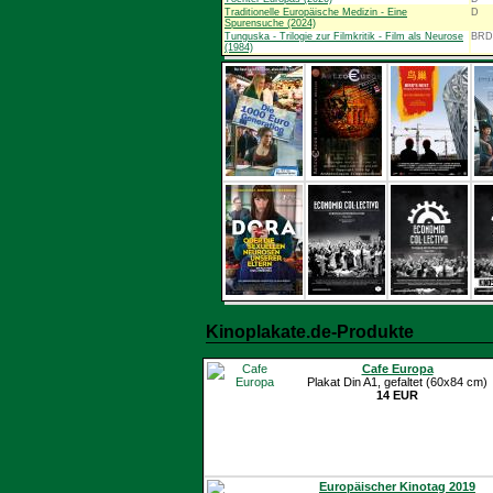
Traditionelle Europäische Medizin - Eine
D
Spurensuche (2024)
Tunguska - Trilogie zur Filmkritik - Film als Neurose
BRD
(1984)
Kinoplakate.de-Produkte
Cafe Europa
Plakat Din A1, gefaltet (60x84 cm)
14 EUR
Europäischer Kinotag 2019