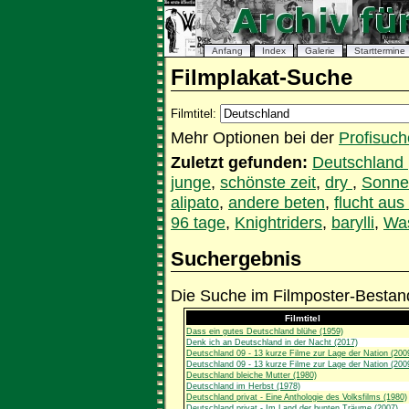
Anfang
Index
Galerie
Starttermine
Filmplakat-Suche
Filmtitel:
Mehr Optionen bei der
Profisuch
Zuletzt gefunden:
Deutschland
junge
,
schönste zeit
,
dry
,
Sonne
alipato
,
andere beten
,
flucht au
96 tage
,
Knightriders
,
barylli
,
Was
Suchergebnis
Die Suche im Filmposter-Bestand
Filmtitel
Dass ein gutes Deutschland blühe (1959)
Denk ich an Deutschland in der Nacht (2017)
Deutschland 09 - 13 kurze Filme zur Lage der Nation (200
Deutschland 09 - 13 kurze Filme zur Lage der Nation (200
Deutschland bleiche Mutter (1980)
Deutschland im Herbst (1978)
Deutschland privat - Eine Anthologie des Volksfilms (1980)
Deutschland privat - Im Land der bunten Träume (2007)