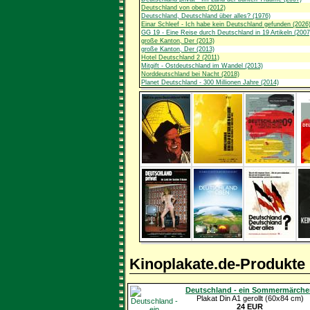
Deutschland von oben (2012)
Deutschland, Deutschland über alles? (1976)
Einar Schleef - Ich habe kein Deutschland gefunden (2026
GG 19 - Eine Reise durch Deutschland in 19 Artikeln (2007
große Kanton, Der (2013)
große Kanton, Der (2013)
Hotel Deutschland 2 (2011)
Mitgift - Ostdeutschland im Wandel (2013)
Norddeutschland bei Nacht (2018)
Planet Deutschland - 300 Millionen Jahre (2014)
Kinoplakate.de-Produkte
Deutschland - ein Sommermärche
Plakat Din A1 gerollt (60x84 cm)
24 EUR