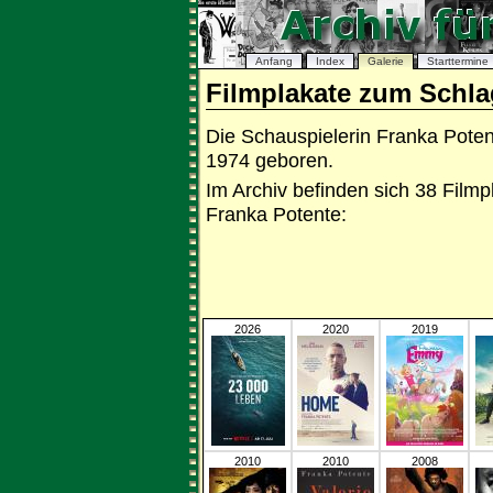
Anfang
Index
Galerie
Starttermine
Filmplakate zum Schla
Die Schauspielerin Franka Poten
1974 geboren.
Im Archiv befinden sich 38 Fil
Franka Potente:
2026
2020
2019
2010
2010
2008