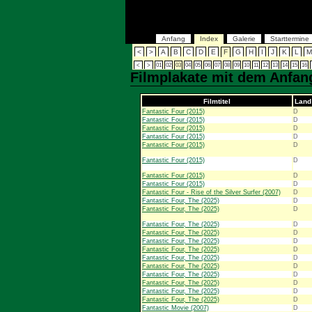
Anfang
Index
Galerie
Starttermine
<
>
A
B
C
D
E
F
G
H
I
J
K
L
M
<
>
01
02
03
04
05
06
07
08
09
10
11
12
13
14
15
16
Filmplakate mit dem Anfa
Filmtitel
Land
Fantastic Four (2015)
D
Fantastic Four (2015)
D
Fantastic Four (2015)
D
Fantastic Four (2015)
D
Fantastic Four (2015)
D
Fantastic Four (2015)
D
Fantastic Four (2015)
D
Fantastic Four (2015)
D
Fantastic Four - Rise of the Silver Surfer (2007)
D
Fantastic Four, The (2025)
D
Fantastic Four, The (2025)
D
Fantastic Four, The (2025)
D
Fantastic Four, The (2025)
D
Fantastic Four, The (2025)
D
Fantastic Four, The (2025)
D
Fantastic Four, The (2025)
D
Fantastic Four, The (2025)
D
Fantastic Four, The (2025)
D
Fantastic Four, The (2025)
D
Fantastic Four, The (2025)
D
Fantastic Four, The (2025)
D
Fantastic Movie (2007)
D