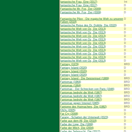
fantastische Frau, Eine (2017)
Int
fantastische Frau, Eine (2017)
D
Fantastische Mr. Fox, Der (2009)
D
Fantastische Mr. Fox, Der (2009)
D
Fantastische Pilze - Die magische Welt zu unseren
D
Füßen (2019)
fantastische Reise des Dr. Dolittle, Die (2020)
D
fantastische Welt von Oz, Die (2013)
D
fantastische Welt von Oz, Die (2013)
D
fantastische Welt von Oz, Die (2013)
D
fantastische Welt von Oz, Die (2013)
D
fantastische Welt von Oz, Die (2013)
D
fantastische Welt von Oz, Die (2013)
D
fantastische Welt von Oz, Die (2013)
D
fantastische Welt von Oz, Die (2013)
D
fantastische Welt von Oz, Die (2013)
D
fantastische Welt von Oz, Die (2013)
D
Fantasy (1979)
BRD
Fantasy Island (2020)
D
Fantasy Island (2020)
D
Fantasy Island (2020)
D
Fantasy Island - Die Geisterinsel (1989)
BRD
Fantomas (1964)
BRD
Fantomas (1964)
BRD
Fantomas - Der Schrecken von Paris (1946)
BRD
Fantomas bedroht die Welt (1967)
BRD
Fantomas bedroht die Welt (1967)
BRD
Fantomas bedroht die Welt (1967)
BRD
Fantomas gegen Interpol (1965)
BRD
Fantome des Hutmachers, Die (1982)
BRD
FAQs (2005)
D
Far Cry (2008)
D
Farang - Schatten der Unterwelt (2023)
D
Farbe aus dem All, Die (2019)
D
Farbe der Lüge, Die (1999)
D
Farbe der Milch, Die (2004)
D
Farbe der Sehnsucht, Die (2017)
D