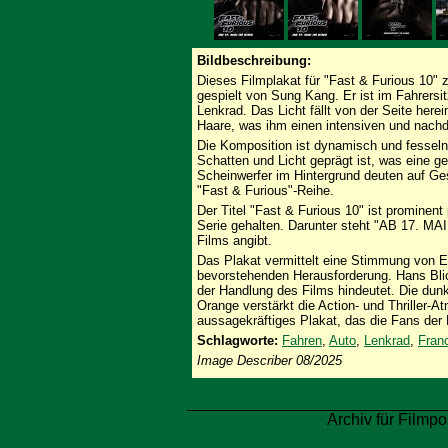
Bildbeschreibung:
Dieses Filmplakat für "Fast & Furious 10"
gespielt von Sung Kang. Er ist im Fahrersi
Lenkrad. Das Licht fällt von der Seite here
Haare, was ihm einen intensiven und nachd
Die Komposition ist dynamisch und fesseln
Schatten und Licht geprägt ist, was eine g
Scheinwerfer im Hintergrund deuten auf Ge
"Fast & Furious"-Reihe.
Der Titel "Fast & Furious 10" ist prominent p
Serie gehalten. Darunter steht "AB 17. MA
Films angibt.
Das Plakat vermittelt eine Stimmung von En
bevorstehenden Herausforderung. Hans Blick
der Handlung des Films hindeutet. Die dunk
Orange verstärkt die Action- und Thriller-A
aussagekräftiges Plakat, das die Fans der 
Schlagworte:
Fahren
,
Auto
,
Lenkrad
,
Fran
Image Describer 08/2025
Archiv für Filmpo