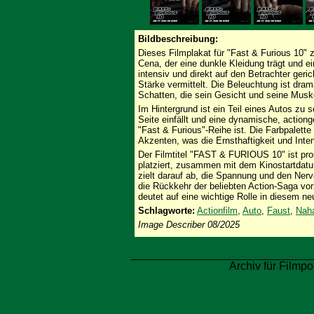
Bildbeschreibung:
Dieses Filmplakat für "Fast & Furious 10"
Cena, der eine dunkle Kleidung trägt und e
intensiv und direkt auf den Betrachter ger
Stärke vermittelt. Die Beleuchtung ist dra
Schatten, die sein Gesicht und seine Musk
Im Hintergrund ist ein Teil eines Autos zu 
Seite einfällt und eine dynamische, actiong
"Fast & Furious"-Reihe ist. Die Farbpalett
Akzenten, was die Ernsthaftigkeit und Inten
Der Filmtitel "FAST & FURIOUS 10" ist pro
platziert, zusammen mit dem Kinostartda
zielt darauf ab, die Spannung und den Nerv
die Rückkehr der beliebten Action-Saga vo
deutet auf eine wichtige Rolle in diesem ne
Schlagworte:
Actionfilm
,
Auto
,
Faust
,
Nah
Image Describer 08/2025
Archiv für Filmpo