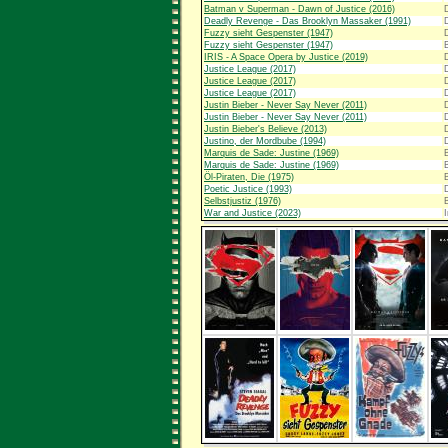
Batman v Superman - Dawn of Justice (2016)
Deadly Revenge - Das Brooklyn Massaker (1991)
Fuzzy sieht Gespenster (1947)
Fuzzy sieht Gespenster (1947)
IRIS - A Space Opera by Justice (2019)
Justice League (2017)
Justice League (2017)
Justice League (2017)
Justin Bieber - Never Say Never (2011)
Justin Bieber - Never Say Never (2011)
Justin Bieber's Believe (2013)
Justino, der Mordbube (1994)
Marquis de Sade: Justine (1969)
Marquis de Sade: Justine (1969)
Öl-Piraten, Die (1975)
Poetic Justice (1993)
Selbstjustiz (1976)
War and Justice (2023)
I