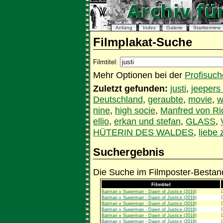
Anfang
Index
Galerie
Starttermine
Filmplakat-Suche
Filmtitel:
Mehr Optionen bei der
Profisuch
Zuletzt gefunden:
justi
,
jeepers
Deutschland
,
geraubte
,
movie
,
w
nine
,
high socie
,
Manfred von Ri
ellio
,
erkan und stefan
,
GLASS
,
HÜTERIN DES WALDES
,
liebe
Suchergebnis
Die Suche im Filmposter-Bestand
Filmtitel
Batman v Superman - Dawn of Justice (2016)
Batman v Superman - Dawn of Justice (2016)
Batman v Superman - Dawn of Justice (2016)
Batman v Superman - Dawn of Justice (2016)
Batman v Superman - Dawn of Justice (2016)
Batman v Superman - Dawn of Justice (2016)