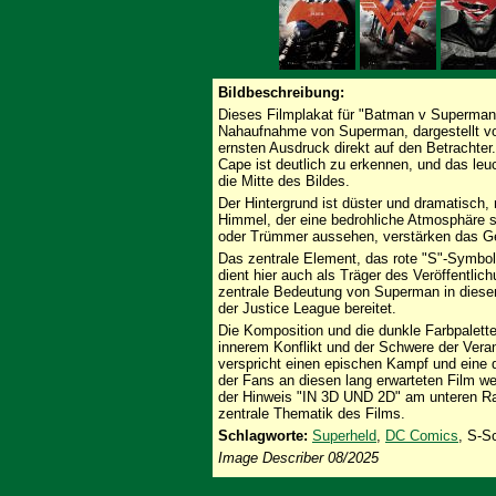
Bildbeschreibung:
Dieses Filmplakat für "Batman v Superman:
Nahaufnahme von Superman, dargestellt von 
ernsten Ausdruck direkt auf den Betrachte
Cape ist deutlich zu erkennen, und das leu
die Mitte des Bildes.
Der Hintergrund ist düster und dramatisch
Himmel, der eine bedrohliche Atmosphäre sc
oder Trümmer aussehen, verstärken das Ge
Das zentrale Element, das rote "S"-Symbol
dient hier auch als Träger des Veröffentlic
zentrale Bedeutung von Superman in diese
der Justice League bereitet.
Die Komposition und die dunkle Farbpalette
innerem Konflikt und der Schwere der Vera
verspricht einen epischen Kampf und eine 
der Fans an diesen lang erwarteten Fil
der Hinweis "IN 3D UND 2D" am unteren Ran
zentrale Thematik des Films.
Schlagworte:
Superheld
,
DC Comics
, S-S
Image Describer 08/2025