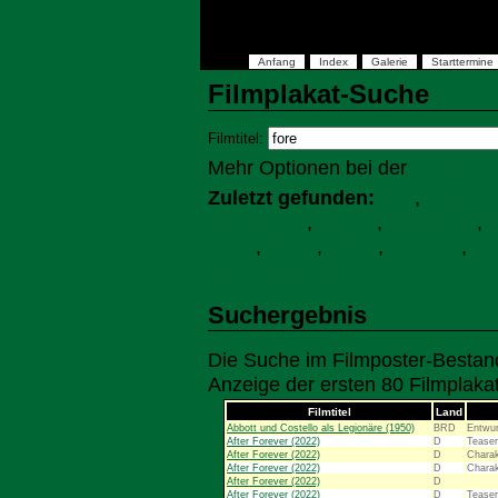
Anfang
Index
Galerie
Starttermine
Filmplakat-Suche
Filmtitel:
Mehr Optionen bei der
Profisuch
Zuletzt gefunden:
fore
,
Mademoi
schwergew
,
unterw
,
Attraction
,
B
kabal
,
verne
,
HING
,
Rivalen
,
Tü
letzte Sommer
Suchergebnis
Die Suche im Filmposter-Bestand
Anzeige der ersten 80 Filmplaka
Filmtitel
Land
Abbott und Costello als Legionäre (1950)
BRD
Entwur
After Forever (2022)
D
Teaser
After Forever (2022)
D
Charak
After Forever (2022)
D
Charak
After Forever (2022)
D
After Forever (2022)
D
Teaser