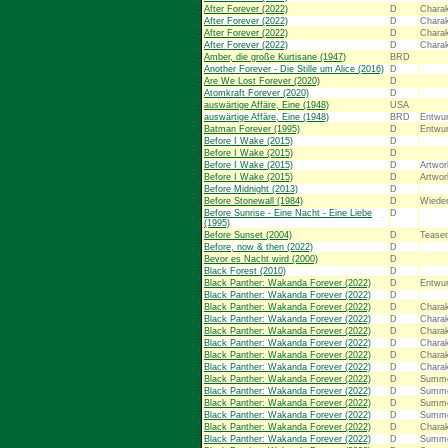
After Forever (2022)
D
Charak
After Forever (2022)
D
Charak
After Forever (2022)
D
Charak
After Forever (2022)
D
Charak
Amber, die große Kurtisane (1947)
BRD
Another Forever - Die Stille um Alice (2016)
D
Are We Lost Forever (2020)
D
Atomkraft Forever (2020)
D
auswärtige Affäre, Eine (1948)
USA
auswärtige Affäre, Eine (1948)
BRD
Entwur
Batman Forever (1995)
D
Entwur
Before I Wake (2015)
D
Before I Wake (2015)
D
Before I Wake (2015)
D
Artwor
Before I Wake (2015)
D
Artwor
Before Midnight (2013)
D
Before Stonewall (1984)
D
Wieder
Before Sunrise - Eine Nacht - Eine Liebe
D
(1995)
Before Sunset (2004)
D
Teaser
Before, now & then (2022)
D
Bevor es Nacht wird (2000)
D
Black Forest (2010)
D
Black Panther: Wakanda Forever (2022)
D
Entwur
Black Panther: Wakanda Forever (2022)
D
Black Panther: Wakanda Forever (2022)
D
Charak
Black Panther: Wakanda Forever (2022)
D
Charak
Black Panther: Wakanda Forever (2022)
D
Charak
Black Panther: Wakanda Forever (2022)
D
Charak
Black Panther: Wakanda Forever (2022)
D
Charak
Black Panther: Wakanda Forever (2022)
D
Charak
Black Panther: Wakanda Forever (2022)
D
Summer
Black Panther: Wakanda Forever (2022)
D
Summer
Black Panther: Wakanda Forever (2022)
D
Summer
Black Panther: Wakanda Forever (2022)
D
Summer
Black Panther: Wakanda Forever (2022)
D
Charak
Black Panther: Wakanda Forever (2022)
D
Summer