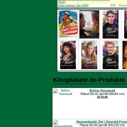
(2012)
fünfte Kolonne, Die (1956)
BRD
Entwur
Kinoplakate.de-Produkte
Before Stonewall
Plakat Din A1 gerollt (60x84 cm)
30 EUR
Smaragdwald, Der / Emerald Fores
Plakat Din A0 gerollt (84x119 cm)