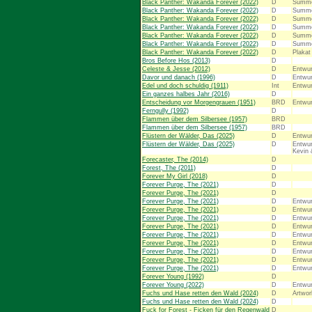
Black Panther: Wakanda Forever (2022)
D
Summer
Black Panther: Wakanda Forever (2022)
D
Summer
Black Panther: Wakanda Forever (2022)
D
Summer
Black Panther: Wakanda Forever (2022)
D
Summer
Black Panther: Wakanda Forever (2022)
D
Summer
Black Panther: Wakanda Forever (2022)
D
Summer
Black Panther: Wakanda Forever (2022)
D
Plakat
Bros Before Hos (2013)
D
Celeste & Jesse (2012)
D
Entwur
Davor und danach (1996)
D
Entwur
Edel und doch schuldig (1911)
Int
Entwu
Ein ganzes halbes Jahr (2016)
D
Entscheidung vor Morgengrauen (1951)
BRD
Entwur
Ferngully (1992)
D
Flammen über dem Silbersee (1957)
BRD
Flammen über dem Silbersee (1957)
BRD
Flüstern der Wälder, Das (2025)
D
Entwur
Flüstern der Wälder, Das (2025)
D
Entwur
Kevin 
Forecaster, The (2014)
D
Forest, The (2011)
D
Forever My Girl (2018)
D
Forever Purge, The (2021)
D
Forever Purge, The (2021)
D
Forever Purge, The (2021)
D
Entwur
Forever Purge, The (2021)
D
Entwur
Forever Purge, The (2021)
D
Entwur
Forever Purge, The (2021)
D
Entwur
Forever Purge, The (2021)
D
Entwur
Forever Purge, The (2021)
D
Entwur
Forever Purge, The (2021)
D
Entwur
Forever Purge, The (2021)
D
Entwur
Forever Purge, The (2021)
D
Entwur
Forever Young (1992)
D
Forever Young (2022)
D
Entwur
Fuchs und Hase retten den Wald (2024)
D
Artwor
Fuchs und Hase retten den Wald (2024)
D
Fuck for Forest - Ficken für den Regenwald
D