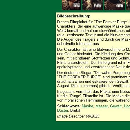
Bildbeschreibung:
Dieses Filmplakat für "The Forever Purge"
Charakters, der eine aufwendige Maske träg
Weiß bemalt und hat ein clownähnliches od
raue, zerrissene Textur und die blutversch
Die Augen des Trägers sind durch die Maske
unheilvolle Intensität aus.
Der Charakter hält eine blutverschmierte 
und Gefahr hindeutet. Die Kleidung des Cha
sein, mit sichtbaren Stofffetzen und Schm
Films unterstreicht. Der Hintergrund ist i
apokalyptische und zerstörerische Natur de
Der deutsche Slogan "Die wahre Purge begin
"THE FOREVER PURGE" sind prominent platz
unaufhaltsamen und eskalierenden Gewal
August 12th in cinemas) gibt die Veröffentl
Insgesamt vermittelt das Plakat eine Botsc
für die "Purge"-Filmreihe ist. Die Maske di
von moralischen Hemmungen, die während d
Schlagworte:
Maske
,
Messer
,
Gewalt
,
Hor
Düster
, Brutal
Image Describer 08/2025