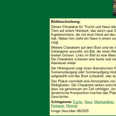
Bildbeschreibung:
Dieses Filmplakat für "Fuchs und Hase ret
Tiere auf einem Holzboot, das durch raue G
Kapitänsmütze, der mit einer Hand auf den
hält. Neben ihm steht ein Hase in einem ora
zeigt.
Weitere Charaktere auf dem Boot sind ein 
Gefangener aussieht, ein Bär, der einen Re
breiten Grinsen. Links im Bild ist eine Meer
Die Charaktere scheinen eine bunte und vie
Abenteuer erlebt.
Der Hintergrund zeigt einen dramatischen 
Sonnenuntergang oder Sonnenaufgang hind
aufgewühlt und das Boot schaukelt, was au
Das Plakat vermittelt eine Atmosphäre vo
Widrigkeiten. Die Charaktere wirken entsch
dass sie gemeinsam ein Ziel verfolgen, um
dynamische Komposition machen das Plaka
Geschichte.
Schlagworte:
Fuchs
,
Hase
,
Meerjungfrau
,
Fantasie
,
Himmel
Image Describer 08/2025