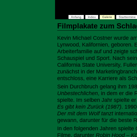
Anfang
Index
Galerie
Starttermine
Filmplakate zum Schla
Kevin Michael Costner wurde am
Lynwood, Kalifornien, geboren. E
Arbeiterfamilie auf und zeigte sc
Schauspiel und Sport. Nach sei
California State University, Fuller
zunächst in der Marketingbranch
entschloss, eine Karriere als Sc
Sein Durchbruch gelang ihm 19
Unbestechlichen
, in dem er die 
spielte. Im selben Jahr spielte e
Es gibt kein Zurück (1987)
. 1990
Der mit dem Wolf tanzt
internati
gewann, darunter für die beste 
In den folgenden Jahren spielte 
Filme, darunter
Robin Hood – Kö