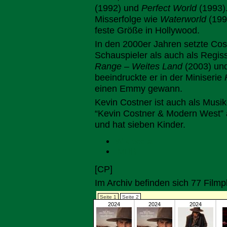
(1992) und
Perfect World
(1993).
Misserfolge wie
Waterworld
(199
feste Größe in Hollywood.
In den 2000er Jahren setzte Cos
Schauspieler als auch als Regisse
Range – Weites Land
(2003) un
beeindruckte er in der Miniserie
einen Emmy gewann.
Kevin Costner ist auch als Musike
“Kevin Costner & Modern West” a
und hat sieben Kinder.
Wikipedia
IMDB
[CP]
Im Archiv befinden sich 77 Film
Seite 1
Seite 2
2024
2024
2024