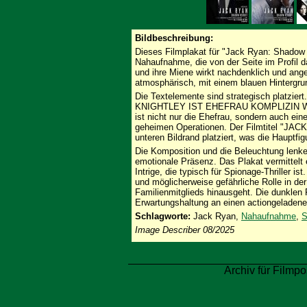
Bildbeschreibung:
Dieses Filmplakat für "Jack Ryan: Shadow R
Nahaufnahme, die von der Seite im Profil darg
und ihre Miene wirkt nachdenklich und ang
atmosphärisch, mit einem blauen Hintergrun
Die Textelemente sind strategisch platzier
KNIGHTLEY IST EHEFRAU KOMPLIZIN WAFFE
ist nicht nur die Ehefrau, sondern auch ei
geheimen Operationen. Der Filmtitel "J
unteren Bildrand platziert, was die Hauptfi
Die Komposition und die Beleuchtung lenke
emotionale Präsenz. Das Plakat vermittel
Intrige, die typisch für Spionage-Thriller i
und möglicherweise gefährliche Rolle in der
Familienmitglieds hinausgeht. Die dunklen
Erwartungshaltung an einen actiongeladen
Schlagworte:
Jack Ryan,
Nahaufnahme
,
S
Image Describer 08/2025
Archiv für Filmpo