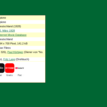
pione
pione
eutschland (1928)
2. März 1928
nternet Movie Database
eutschland
94 x 700 Pixel, 141.2 kB
ax Fliess
 326),
Paul Hörbiger
(Diener von "No.
e),
Fritz Lang
(Drehbuch)