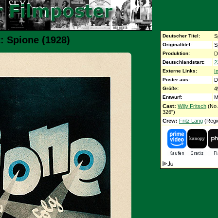
Deutscher Titel:
S
: Spione (1928)
Originaltitel:
S
Produktion:
D
Deutschlandstart:
2
Externe Links:
I
Poster aus:
D
Größe:
4
Entwurf:
M
Cast:
Willy Fritsch
(No.
326")
Crew:
Fritz Lang
(Regi