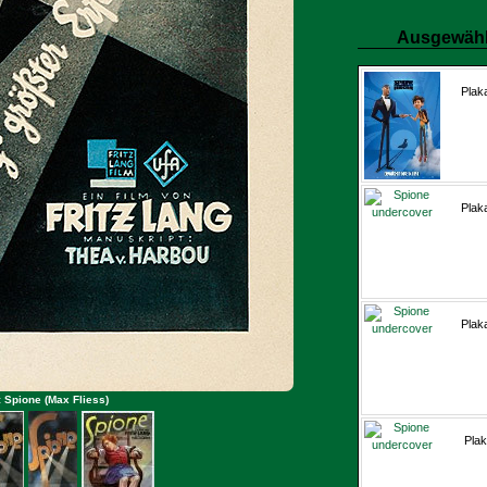
Ausgewähl
Plak
Plak
Plak
: Spione (Max Fliess)
Plak