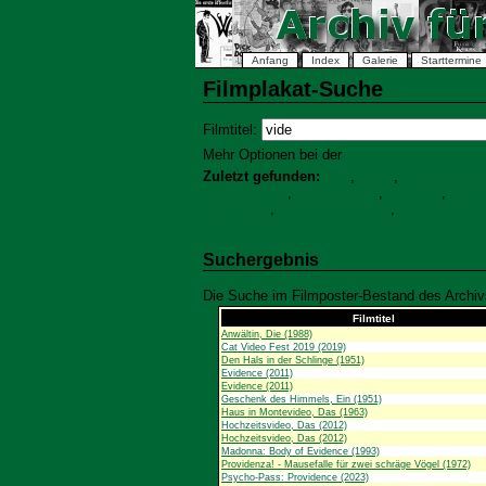
Anfang
Index
Galerie
Starttermine
Filmplakat-Suche
Filmtitel:
Mehr Optionen bei der
Profisuche
Zuletzt gefunden:
vide
,
reach
,
harley david
Interview mit
,
Air force One
,
Final cut
,
brave
fifth estate
,
kein ort ohne dich
,
Schatten Der
raven
Suchergebnis
Die Suche im Filmposter-Bestand des Archivs
Filmtitel
Anwältin, Die (1988)
Cat Video Fest 2019 (2019)
Den Hals in der Schlinge (1951)
Evidence (2011)
Evidence (2011)
Geschenk des Himmels, Ein (1951)
Haus in Montevideo, Das (1963)
Hochzeitsvideo, Das (2012)
Hochzeitsvideo, Das (2012)
Madonna: Body of Evidence (1993)
Providenza! - Mausefalle für zwei schräge Vögel (1972)
Psycho-Pass: Providence (2023)