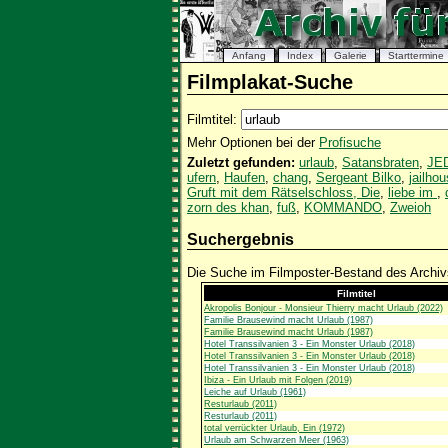
Anfang
Index
Galerie
Starttermine
Filmplakat-Suche
Filmtitel:
Mehr Optionen bei der
Profisuche
Zuletzt gefunden:
urlaub
,
Satansbraten
,
JE
ufern
,
Haufen
,
chang
,
Sergeant Bilko
,
jailho
Gruft mit dem Rätselschloss, Die
,
liebe im
,
zorn des khan
,
fuß
,
KOMMANDO
,
Zweioh
Suchergebnis
Die Suche im Filmposter-Bestand des Archivs
Filmtitel
Akropolis Bonjour - Monsieur Thierry macht Urlaub (2022)
Familie Brausewind macht Urlaub (1987)
Familie Brausewind macht Urlaub (1987)
Hotel Transsilvanien 3 - Ein Monster Urlaub (2018)
Hotel Transsilvanien 3 - Ein Monster Urlaub (2018)
Hotel Transsilvanien 3 - Ein Monster Urlaub (2018)
Ibiza - Ein Urlaub mit Folgen (2019)
Leiche auf Urlaub (1961)
Resturlaub (2011)
Resturlaub (2011)
total verrückter Urlaub, Ein (1972)
Urlaub am Schwarzen Meer (1963)