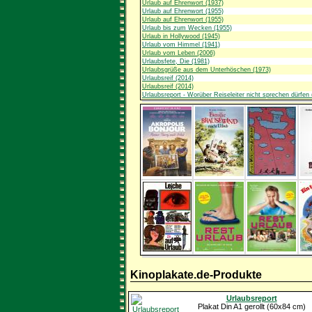
Urlaub auf Ehrenwort (1937)
Urlaub auf Ehrenwort (1955)
Urlaub auf Ehrenwort (1955)
Urlaub bis zum Wecken (1955)
Urlaub in Hollywood (1945)
Urlaub vom Himmel (1941)
Urlaub vom Leben (2006)
Urlaubsfete, Die (1981)
Urlaubsgrüße aus dem Unterhöschen (1973)
Urlaubsreif (2014)
Urlaubsreif (2014)
Urlaubsreport - Worüber Reiseleiter nicht sprechen dürfen 
Kinoplakate.de-Produkte
Urlaubsreport
Plakat Din A1 gerollt (60x84 cm)