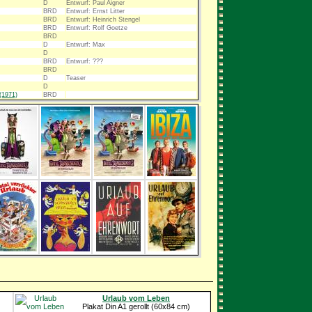
D
Entwurf: Paul Aigner
BRD
Entwurf: Ernst Litter
BRD
Entwurf: Heinrich Stengel
BRD
Entwurf: Rolf Goetze
BRD
D
Entwurf: Max
D
BRD
Entwurf: ???
BRD
D
Teaser
D
(1971)
BRD
Urlaub vom Leben
Plakat Din A1 gerollt (60x84 cm)