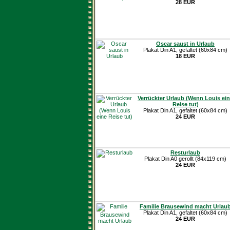
28 EUR
Oscar saust in Urlaub
Plakat Din A1, gefaltet (60x84 cm)
18 EUR
Verrückter Urlaub (Wenn Louis ei
Reise tut)
Plakat Din A1, gefaltet (60x84 cm)
24 EUR
Resturlaub
Plakat Din A0 gerollt (84x119 cm)
24 EUR
Familie Brausewind macht Urlau
Plakat Din A1, gefaltet (60x84 cm)
24 EUR