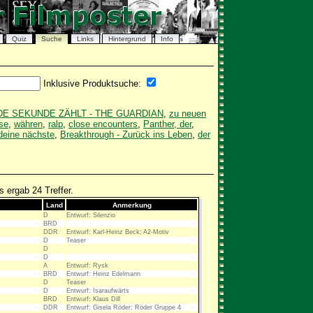
Quiz
Suche
Links
Hintergrund
Info
Inklusive Produktsuche:
DE SEKUNDE ZÄHLT - THE GUARDIAN
,
zu neuen
use
,
währen
,
ralp
,
close encounters
,
Panther, der
,
deine nächste
,
Breakthrough - Zurück ins Leben
,
der
 ergab 24 Treffer.
Land
Anmerkung
D
Entwurf: Silenzio
BRD
DDR
Entwurf: Karl-Heinz Beck; A2-Motiv
D
Teaser
D
D
A
Entwurf: Rysk
BRD
Entwurf: Heinz Edelmann
D
Teaser
D
Entwurf: Isaraufwärts
BRD
Entwurf: Klaus Dill
DDR
Entwurf: Gisela Röder; Röder Gruppe 4