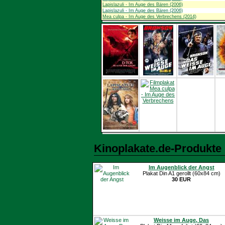
Lapislazuli - Im Auge des Bären (2006)
Lapislazuli - Im Auge des Bären (2006)
Mea culpa - Im Auge des Verbrechens (2014)
Kinoplakate.de-Produkte
Im Augenblick der Angst
Plakat Din A1 gerollt (60x84 cm)
30 EUR
Weisse im Auge, Das