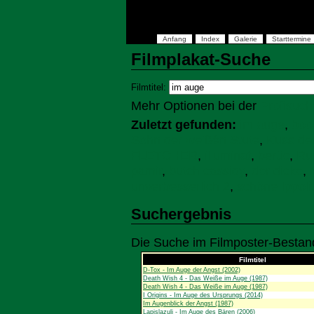
Anfang
Index
Galerie
Starttermine
Filmplakat-Suche
Filmtitel:
Mehr Optionen bei der
Profisuch
Zuletzt gefunden:
im auge
,
boo
Sohn der weißén Stute
,
Kuss de
FLETCHER
,
illuminat
,
berüc
,
Ru
pamir
,
butch cassidy
,
der dicke
,
unverbesserlich 2
,
schöne Ippoli
Suchergebnis
Die Suche im Filmposter-Bestand
Filmtitel
D-Tox - Im Auge der Angst (2002)
Death Wish 4 - Das Weiße im Auge (1987)
Death Wish 4 - Das Weiße im Auge (1987)
I Origins - Im Auge des Ursprungs (2014)
Im Augenblick der Angst (1987)
Lapislazuli - Im Auge des Bären (2006)