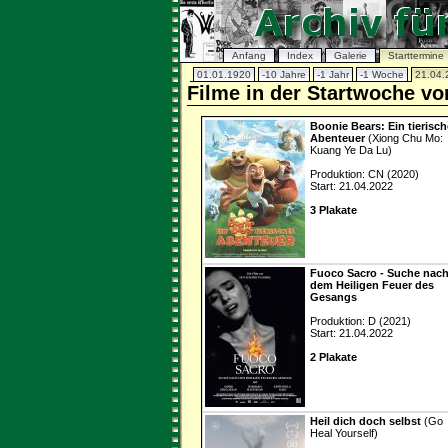
Anfang
Index
Galerie
Starttermine
01.01.1920
-10 Jahre
-1 Jahr
-1 Woche
21.04.
Filme in der Startwoche vo
Boonie Bears: Ein tierisc
Abenteuer
(Xiong Chu Mo:
Kuang Ye Da Lu)
Produktion: CN (2020)
Start: 21.04.2022
3 Plakate
Fuoco Sacro - Suche nac
dem Heiligen Feuer des
Gesangs
Produktion: D (2021)
Start: 21.04.2022
2 Plakate
Heil dich doch selbst
(Go
Heal Yourself)