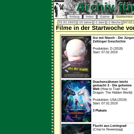
Anfang
Index
Galerie
Starttermine
01.01.1920
-10 Jahre
-1 Jahr
-1 Woche
07.02.
Filme in der Startwoche vo
Asi mit Niwoh - Die Jürge
Zeltinger Geschichte
Produktion: D (2018)
Start: 07.02.2019
Drachenzähmen leicht
gemacht 3 - Die geheime
Welt
(How to Train Your
Dragon: The Hidden World)
Produktion: USA (2019)
Start: 07.02.2019
3 Plakate
Flucht aus Leningrad
(Спасти Ленинград)