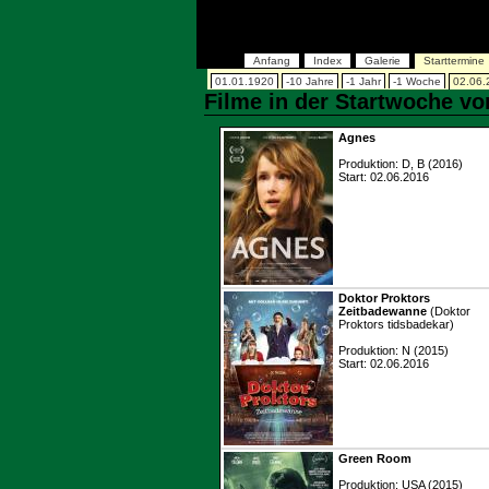
Anfang
Index
Galerie
Starttermine
01.01.1920
-10 Jahre
-1 Jahr
-1 Woche
02.06.
Filme in der Startwoche vo
Agnes
Produktion: D, B (2016)
Start: 02.06.2016
Doktor Proktors
Zeitbadewanne
(Doktor
Proktors tidsbadekar)
Produktion: N (2015)
Start: 02.06.2016
Green Room
Produktion: USA (2015)