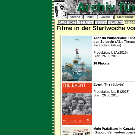
Anfang
Index
Galerie
Starttermine
01.01.1920
-10 Jahre
-1 Jahr
-1 Woche
26.05.
Filme in der Startwoche vo
Alice im Wunderland: Hint
den Spiegeln
(Alice Throug
the Looking Glass)
Produktion: USA (2016)
Start: 26.05.2016
16 Plakate
Event, The
(Sobytie)
Produktion: NL, B (2015)
Start: 26.05.2016
Mein Praktikum in Kanada
(Guibord s'en va-t-en guerr