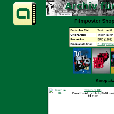
Startseite
Filmposter Shop
Deutscher Titel:
Taxi zum Klo
Originaltitel:
Taxi zum Klo
Produktion:
BRD (1981)
Kinoplakate-Shop:
2 Filmplakate
Kinoplak
Taxi zum Klo
Plakat Din A1, gefaltet (60x84 cm)
24 EUR