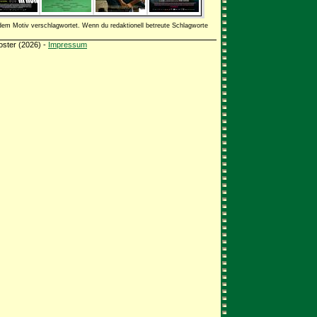
dem Motiv verschlagwortet. Wenn du redaktionell betreute Schlagworte
oster (2026) -
Impressum