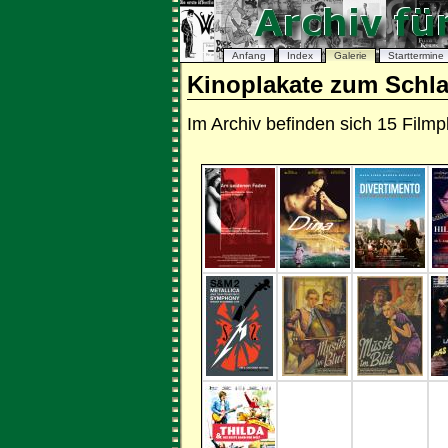
Anfang
Index
Galerie
Starttermine
Kinoplakate zum Schl
Im Archiv befinden sich 15 Fil