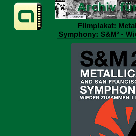
Startseite
Filmplakat: Meta
Symphony: S&M² - Wid