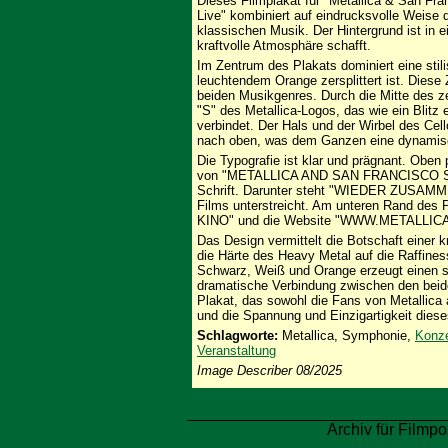
Dieses Filmplakat für "Metallica & San 
Live" kombiniert auf eindrucksvolle Weise 
klassischen Musik. Der Hintergrund ist in 
kraftvolle Atmosphäre schafft.
Im Zentrum des Plakats dominiert eine stili
leuchtendem Orange zersplittert ist. Diese 
beiden Musikgenres. Durch die Mitte des zer
"S" des Metallica-Logos, das wie ein Blitz
verbindet. Der Hals und der Wirbel des Cel
nach oben, was dem Ganzen eine dynamisch
Die Typografie ist klar und prägnant. Oben 
von "METALLICA AND SAN FRANCISCO SYMP
Schrift. Darunter steht "WIEDER ZUSAMMEN
Films unterstreicht. Am unteren Rand de
KINO" und die Website "WWW.METALLICA
Das Design vermittelt die Botschaft einer k
die Härte des Heavy Metal auf die Raffiness
Schwarz, Weiß und Orange erzeugt einen sta
dramatische Verbindung zwischen den beide
Plakat, das sowohl die Fans von Metallica 
und die Spannung und Einzigartigkeit diese
Schlagworte:
Metallica, Symphonie,
Konze
Veranstaltung
Image Describer 08/2025
Archiv für Filmpo