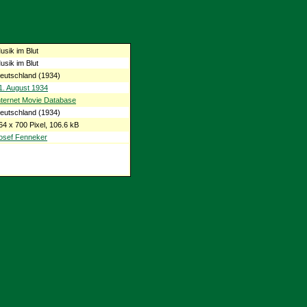
usik im Blut
usik im Blut
eutschland (1934)
1. August 1934
nternet Movie Database
eutschland (1934)
64 x 700 Pixel, 106.6 kB
osef Fenneker