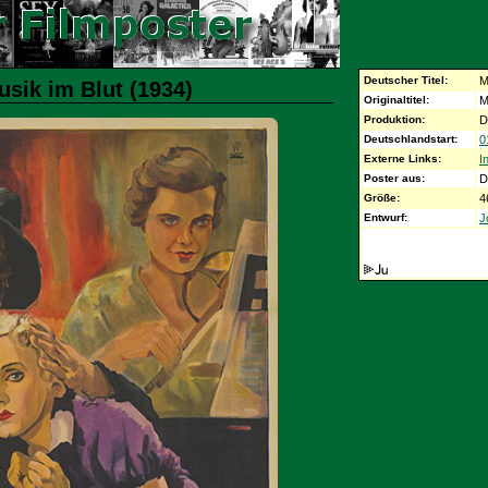
Deutscher Titel:
M
usik im Blut (1934)
Originaltitel:
M
Produktion:
D
Deutschlandstart:
0
Externe Links:
I
Poster aus:
D
Größe:
4
Entwurf:
J