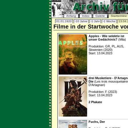
Anfang
Index
Galerie
Starttermine
01.01.1920
-10 Jahre
-1 Jahr
-1 Woche
13.04.
Filme in der Startwoche vo
Apples - Wie selektiv ist
unser Gedächtnis?
(Mila)
Produktion: GR, PL, AUS,
Slowenien (2020)
Start: 13.04.2023
drei Musketiere - D'Artagn
Die
(Les trois mousquetaire
D'Artagnan)
Produktion: F (2023)
Start: 13.04.2023
2 Plakate
Fuchs, Der