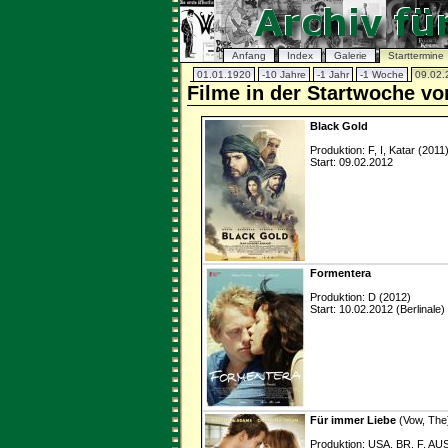
Anfang
Index
Galerie
Starttermine
01.01.1920
-10 Jahre
-1 Jahr
-1 Woche
09.02.
Filme in der Startwoche vo
Black Gold
Produktion: F, I, Katar (2011
Start: 09.02.2012
Formentera
Produktion: D (2012)
Start: 10.02.2012 (Berlinale)
Für immer Liebe
(Vow, The
Produktion: USA, BR, F, AUS