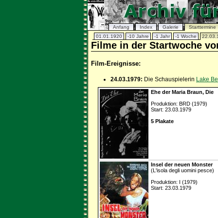
Anfang
Index
Galerie
Starttermine
01.01.1920
-10 Jahre
-1 Jahr
-1 Woche
22.03.
Filme in der Startwoche vo
Film-Ereignisse:
24.03.1979:
Die Schauspielerin
Lake Be
Ehe der Maria Braun, Die
Produktion: BRD (1979)
Start: 23.03.1979
5 Plakate
Insel der neuen Monster
(L'isola degli uomini pesce)
Produktion: I (1979)
Start: 23.03.1979