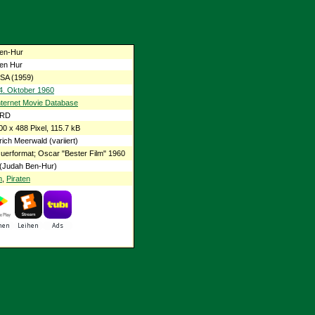
en-Hur
en Hur
SA (1959)
4. Oktober 1960
nternet Movie Database
RD
00 x 488 Pixel, 115.7 kB
rich Meerwald (variiert)
uerformat; Oscar "Bester Film" 1960
(Judah Ben-Hur)
m
,
Piraten