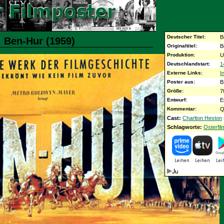
Deutscher Titel:
B
: Ben-Hur (1959)
Originaltitel:
B
Produktion:
U
Deutschlandstart:
1
Externe Links:
I
Poster aus:
B
Größe:
7
Entwurf:
E
Kommentar:
Q
Cast:
Charlton Heston
Schlagworte:
Osterfil