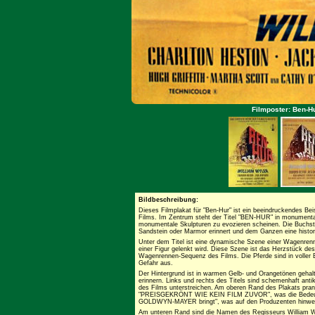
Filmposter: Ben-Hu
Bildbeschreibung:
Dieses Filmplakat für "Ben-Hur" ist ein beeindruckendes Bei
Films. Im Zentrum steht der Titel "BEN-HUR" in monumentale
monumentale Skulpturen zu evozieren scheinen. Die Buchsta
Sandstein oder Marmor erinnert und dem Ganzen eine histori
Unter dem Titel ist eine dynamische Szene einer Wagenrennen
einer Figur gelenkt wird. Diese Szene ist das Herzstück de
Wagenrennen-Sequenz des Films. Die Pferde sind in voller 
Gefahr aus.
Der Hintergrund ist in warmen Gelb- und Orangetönen geha
erinnern. Links und rechts des Titels sind schemenhaft ant
des Films unterstreichen. Am oberen Rand des Plakat
"PREISGEKRÖNT WIE KEIN FILM ZUVOR", was die Bedeutung
GOLDWYN-MAYER bringt", was auf den Produzenten hinwei
Am unteren Rand sind die Namen des Regisseurs William Wy