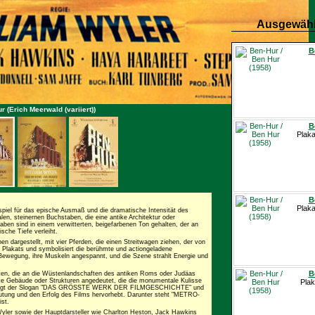
Ausgewähl
B
r (Erich Meerwald (variiert))
B
Plaka
B
Plaka
spiel für das epische Ausmaß und die dramatische Intensität des
n, steinernen Buchstaben, die eine antike Architektur oder
ben sind in einem verwitterten, beigefarbenen Ton gehalten, der an
sche Tiefe verleiht.
 dargestellt, mit vier Pferden, die einen Streitwagen ziehen, der von
s Plakats und symbolisiert die berühmte und actiongeladene
Bewegung, ihre Muskeln angespannt, und die Szene strahlt Energie und
B
lten, die an die Wüstenlandschaften des antiken Roms oder Judäas
ike Gebäude oder Strukturen angedeutet, die die monumentale Kulisse
Plak
s prangt der Slogan "DAS GRÖSSTE WERK DER FILMGESCHICHTE" und
 und den Erfolg des Films hervorhebt. Darunter steht "METRO-
st.
ler sowie der Hauptdarsteller wie Charlton Heston, Jack Hawkins