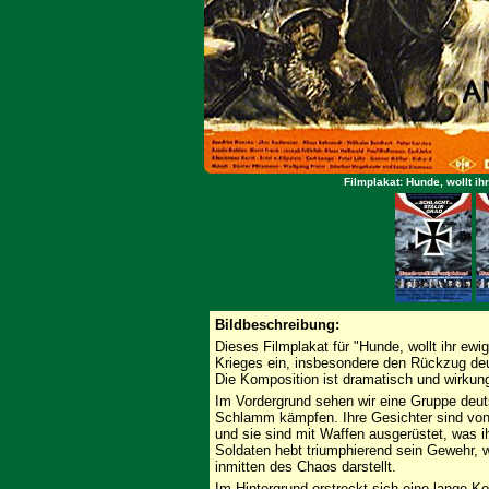
Filmplakat: Hunde, wollt ih
Bildbeschreibung:
Dieses Filmplakat für "Hunde, wollt ihr ewig
Krieges ein, insbesondere den Rückzug de
Die Komposition ist dramatisch und wirkung
Im Vordergrund sehen wir eine Gruppe deut
Schlamm kämpfen. Ihre Gesichter sind von
und sie sind mit Waffen ausgerüstet, was ih
Soldaten hebt triumphierend sein Gewehr
inmitten des Chaos darstellt.
Im Hintergrund erstreckt sich eine lange K