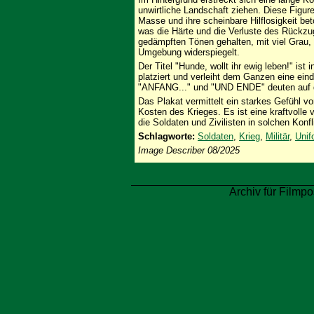
unwirtliche Landschaft ziehen. Diese Figuren
Masse und ihre scheinbare Hilflosigkeit b
was die Härte und die Verluste des Rückzug
gedämpften Tönen gehalten, mit viel Grau, 
Umgebung widerspiegelt.
Der Titel "Hunde, wollt ihr ewig leben!" is
platziert und verleiht dem Ganzen eine eind
"ANFANG..." und "UND ENDE" deuten auf de
Das Plakat vermittelt ein starkes Gefühl 
Kosten des Krieges. Es ist eine kraftvolle 
die Soldaten und Zivilisten in solchen Konfl
Schlagworte:
Soldaten
,
Krieg
,
Militär
,
Unif
Image Describer 08/2025
Archiv für Filmpo