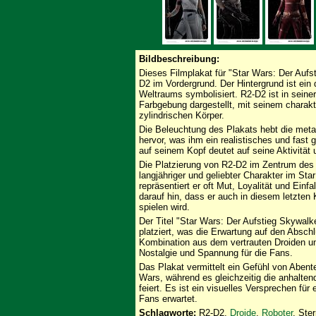
Bildbeschreibung:
Dieses Filmplakat für "Star Wars: Der Aufs
D2 im Vordergrund. Der Hintergrund ist ein
Weltraums symbolisiert. R2-D2 ist in seiner
Farbgebung dargestellt, mit seinem charak
zylindrischen Körper.
Die Beleuchtung des Plakats hebt die meta
hervor, was ihm ein realistisches und fast 
auf seinem Kopf deutet auf seine Aktivität u
Die Platzierung von R2-D2 im Zentrum des 
langjähriger und geliebter Charakter im St
repräsentiert er oft Mut, Loyalität und Ein
darauf hin, dass er auch in diesem letzten 
spielen wird.
Der Titel "Star Wars: Der Aufstieg Skywal
platziert, was die Erwartung auf den Absch
Kombination aus dem vertrauten Droiden un
Nostalgie und Spannung für die Fans.
Das Plakat vermittelt ein Gefühl von Aben
Wars, während es gleichzeitig die anhalte
feiert. Es ist ein visuelles Versprechen für
Fans erwartet.
Schlagworte:
R2-D2,
Droide
,
Roboter
, Ste