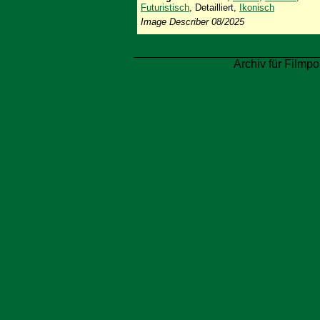
Futuristisch
, Detailliert,
Ikonisch
Image Describer 08/2025
Archiv für Filmpo