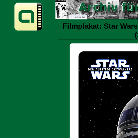
Startseite
Filmplakat: Star Wars
(