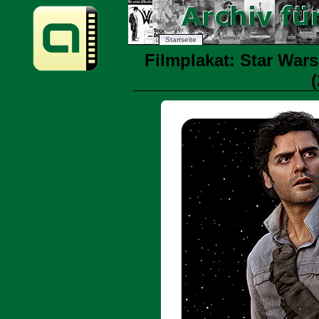
Startseite
Filmplakat: Star Wars
(