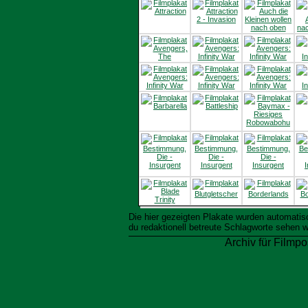
Die hier gezeigten Plakate wurden automati
du redaktionell betreute Schlagworte sehen w
Archiv für Filmpo