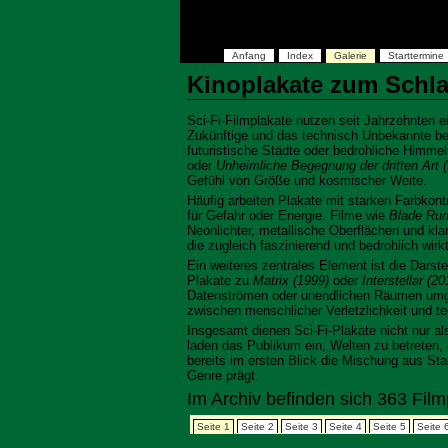
Anfang
Index
Galerie
Starttermine
Kinoplakate zum Schl
Sci‑Fi‑Filmplakate nutzen seit Jahrzehnten e
Zukünftige und das technisch Unbekannte bet
futuristische Städte oder bedrohliche Himmel
oder
Unheimliche Begegnung der dritten Art 
Gefühl von Größe und kosmischer Weite.
Häufig arbeiten Plakate mit starken Farbkont
für Gefahr oder Energie. Filme wie
Blade Run
Neonlichter, metallische Oberflächen und kl
die zugleich faszinierend und bedrohlich wirkt
Ein weiteres zentrales Element ist die Darst
Plakate zu
Matrix (1999)
oder
Interstellar (20
Datenströmen oder unendlichen Räumen umge
zwischen menschlicher Verletzlichkeit und t
Insgesamt dienen Sci‑Fi‑Plakate nicht nur al
laden das Publikum ein, Welten zu betreten, d
bereits im ersten Blick die Mischung aus Sta
Genre prägt.
Im Archiv befinden sich 363 Fi
Seite 1
Seite 2
Seite 3
Seite 4
Seite 5
Seite 