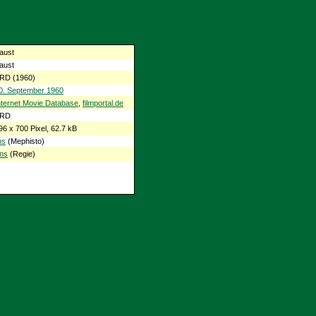
aust
aust
RD (1960)
0. September 1960
nternet Movie Database
,
filmportal.de
RD
96 x 700 Pixel, 62.7 kB
ns
(Mephisto)
ns
(Regie)