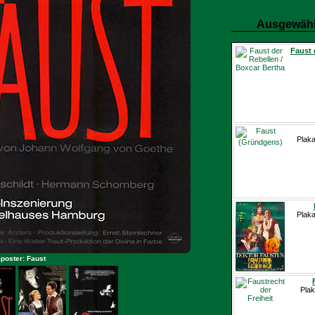
Ausgewähl
Faust 
Plaka
Plaka
poster: Faust
Plak